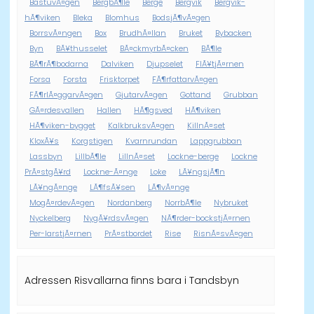
BastuvÃ¤gen
BergbÃ¶le
Berge
Bergvik
Bergvik-
hÃ¶viken
Bleka
Blomhus
BodsjÃ¶vÃ¤gen
BorrsvÃ¤ngen
Box
BrudhÃ¤llan
Bruket
Bybacken
Byn
BÃ¥thusselet
BÃ¤ckmyrbÃ¤cken
BÃ¶le
BÃ¶rÃ¶bodarna
Dalviken
Djupselet
FlÃ¥tjÃ¤rnen
Forsa
Forsta
Frisktorpet
FÃ¶rfattarvÃ¤gen
FÃ¶rlÃ¤ggarvÃ¤gen
GjutarvÃ¤gen
Gottand
Grubban
GÃ¤rdesvallen
Hallen
HÃ¶gsved
HÃ¶viken
HÃ¶viken-bygget
KalkbruksvÃ¤gen
KillnÃ¤set
KloxÃ¥s
Korgstigen
Kvarnrundan
Lappgrubban
Lassbyn
LillbÃ¶le
LillnÃ¤set
Lockne-berge
Lockne
PrÃ¤stgÃ¥rd
Lockne-Ã¤nge
Loke
LÃ¥ngsjÃ¶n
LÃ¥ngÃ¤nge
LÃ¶fsÃ¥sen
LÃ¶vÃ¤nge
MogÃ¤rdevÃ¤gen
Nordanberg
NorrbÃ¶le
Nybruket
Nyckelberg
NygÃ¥rdsvÃ¤gen
NÃ¶rder-bockstjÃ¤rnen
Per-larstjÃ¤rnen
PrÃ¤stbordet
Rise
RisnÃ¤svÃ¤gen
Adressen Risvallarna finns bara i Tandsbyn