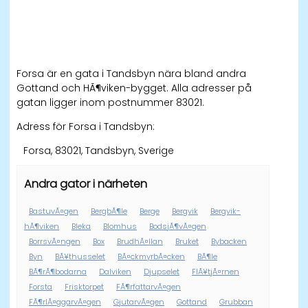
Forsa är en gata i Tandsbyn nära bland andra
Gottand och HÃ¶viken-bygget. Alla adresser på
gatan ligger inom postnummer 83021.
Adress för Forsa i Tandsbyn:
Forsa, 83021, Tandsbyn, Sverige
Andra gator i närheten
BastuvÃ¤gen
BergbÃ¶le
Berge
Bergvik
Bergvik-
hÃ¶viken
Bleka
Blomhus
BodsjÃ¶vÃ¤gen
BorrsvÃ¤ngen
Box
BrudhÃ¤llan
Bruket
Bybacken
Byn
BÃ¥thusselet
BÃ¤ckmyrbÃ¤cken
BÃ¶le
BÃ¶rÃ¶bodarna
Dalviken
Djupselet
FlÃ¥tjÃ¤rnen
Forsta
Frisktorpet
FÃ¶rfattarvÃ¤gen
FÃ¶rlÃ¤ggarvÃ¤gen
GjutarvÃ¤gen
Gottand
Grubban