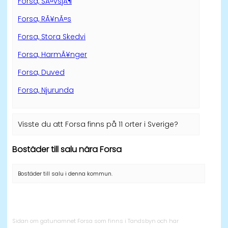
Forsa, SÃ¤vsjÃ¶
Forsa, RÃ¥nÃ¤s
Forsa, Stora Skedvi
Forsa, HarmÃ¥nger
Forsa, Duved
Forsa, Njurunda
Visste du att Forsa finns på 11 orter i Sverige?
Bostäder till salu nära Forsa
Bostäder till salu i denna kommun.
Sidan om gatunamnet Forsa som finns i Tandsbyn och har