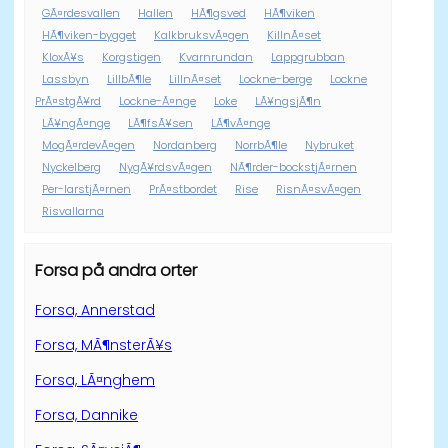
GÃ¤rdesvallen
Hallen
HÃ¶gsved
HÃ¶viken
HÃ¶viken-bygget
KalkbruksvÃ¤gen
KillnÃ¤set
KloxÃ¥s
Korgstigen
Kvarnrundan
Lappgrubban
Lassbyn
LillbÃ¶le
LillnÃ¤set
Lockne-berge
Lockne
PrÃ¤stgÃ¥rd
Lockne-Ã¤nge
Loke
LÃ¥ngsjÃ¶n
LÃ¥ngÃ¤nge
LÃ¶fsÃ¥sen
LÃ¶vÃ¤nge
MogÃ¤rdevÃ¤gen
Nordanberg
NorrbÃ¶le
Nybruket
Nyckelberg
NygÃ¥rdsvÃ¤gen
NÃ¶rder-bockstjÃ¤rnen
Per-larstjÃ¤rnen
PrÃ¤stbordet
Rise
RisnÃ¤svÃ¤gen
Risvallarna
Forsa på andra orter
Forsa, Annerstad
Forsa, MÃ¶nsterÃ¥s
Forsa, LÃ¤nghem
Forsa, Dannike