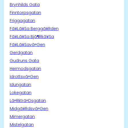
Brynhilds Gata
Finntorpsgatan
Friggagatan
Fã¥Lã¥Sa Berggã¥Rden
Fã¥Lã¥Sa Bjã¶Rkã¥Sa
Fã¥Lã¥Savã¤Gen
Gerdgatan
Gudruns Gata
Hermodsgatan
Idrottsvã¤Gen
Idungatan
Lokegatan
Lã¤Rktrã¤Dsgatan
Midgã¥Rdsvã¤Gen
Mimergatan
Mistelgatan