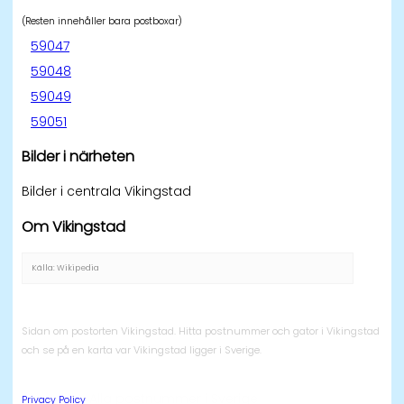
(Resten innehåller bara postboxar)
59047
59048
59049
59051
Bilder i närheten
Bilder i centrala Vikingstad
Om Vikingstad
Källa: Wikipedia
Sidan om postorten Vikingstad. Hitta postnummer och gator i Vikingstad
och se på en karta var Vikingstad ligger i Sverige.
Alla postnummer i Sverige
Privacy Policy