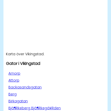
Karta över Vikingstad.
Gator i Vikingstad
Arnorp
Attorp
Backasandsgatan
Berg
Birkagatan
Bjã¶Rkeberg Bjã¶Rkegã¥Rden