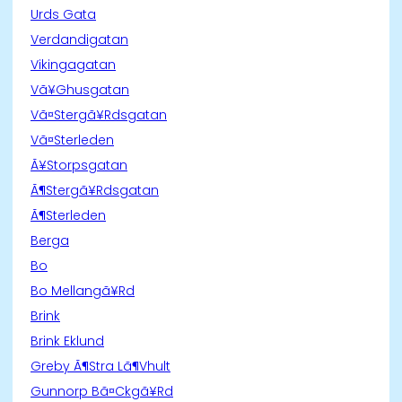
Urds Gata
Verdandigatan
Vikingagatan
Vã¥Ghusgatan
Vã¤Stergã¥Rdsgatan
Vã¤Sterleden
Ã¥Storpsgatan
Ã¶Stergã¥Rdsgatan
Ã¶Sterleden
Berga
Bo
Bo Mellangã¥Rd
Brink
Brink Eklund
Greby Ã¶Stra Lã¶Vhult
Gunnorp Bã¤Ckgã¥Rd