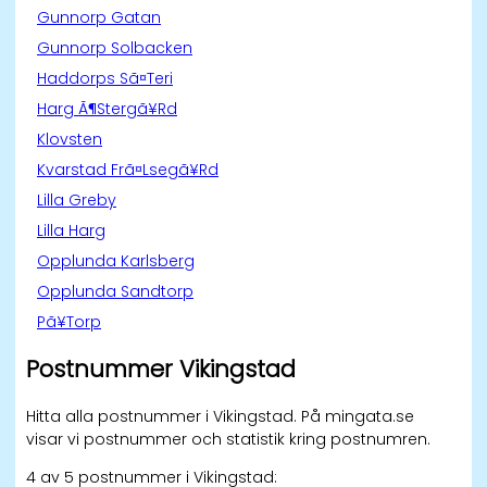
Gunnorp Gatan
Gunnorp Solbacken
Haddorps Sã¤Teri
Harg Ã¶Stergã¥Rd
Klovsten
Kvarstad Frã¤Lsegã¥Rd
Lilla Greby
Lilla Harg
Opplunda Karlsberg
Opplunda Sandtorp
Pã¥Torp
Postnummer Vikingstad
Hitta alla postnummer i Vikingstad. På mingata.se
visar vi postnummer och statistik kring postnumren.
4 av 5 postnummer i Vikingstad: