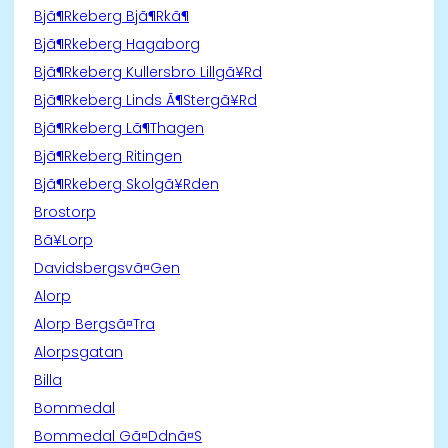
Bjã¶Rkeberg Bjã¶Rkã¶
Bjã¶Rkeberg Hagaborg
Bjã¶Rkeberg Kullersbro Lillgã¥Rd
Bjã¶Rkeberg Linds Ã¶Stergã¥Rd
Bjã¶Rkeberg Lã¶Thagen
Bjã¶Rkeberg Ritingen
Bjã¶Rkeberg Skolgã¥Rden
Brostorp
Bã¥Lorp
Davidsbergsvã¤Gen
Alorp
Alorp Bergsã¤Tra
Alorpsgatan
Billa
Bommedal
Bommedal Gã¤Ddnã¤S