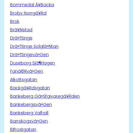
Bommedal Ã¥Backa
Broby Norrgã¥Rd
Brok
Brã¥Nstad
Drã¤Ttinge
Drã¤Ttinge Solglã¤Ntan
Drã¤Ttingevã¤Gen
Duseborg Sjã¶Hagen
Fanã©Rvã¤Gen
Alkottsgatan
Backgã¥Rdsgatan
Bankeberg Gã¤Stgivaregã¥Rden
Bankebergsvã¤Gen
Bankeberg Valhall
Barrskogsvã¤Gen
Bifrostgatan