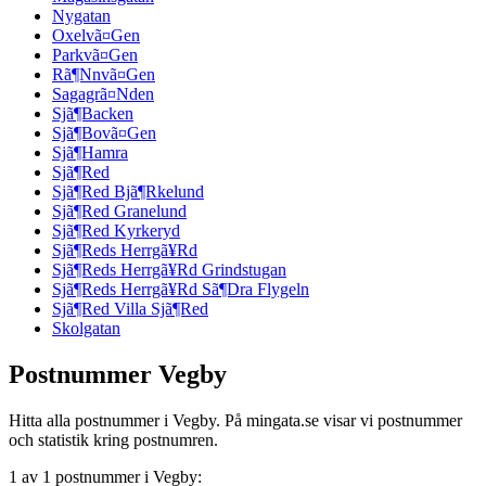
Nygatan
Oxelvã¤Gen
Parkvã¤Gen
Rã¶Nnvã¤Gen
Sagagrã¤Nden
Sjã¶Backen
Sjã¶Bovã¤Gen
Sjã¶Hamra
Sjã¶Red
Sjã¶Red Bjã¶Rkelund
Sjã¶Red Granelund
Sjã¶Red Kyrkeryd
Sjã¶Reds Herrgã¥Rd
Sjã¶Reds Herrgã¥Rd Grindstugan
Sjã¶Reds Herrgã¥Rd Sã¶Dra Flygeln
Sjã¶Red Villa Sjã¶Red
Skolgatan
Postnummer Vegby
Hitta alla postnummer i Vegby. På mingata.se visar vi postnummer
och statistik kring postnumren.
1 av 1 postnummer i Vegby: