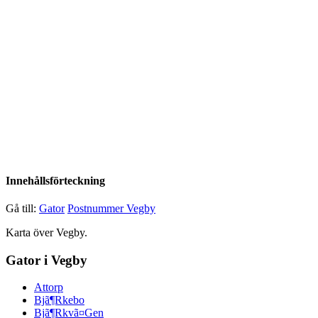
Innehållsförteckning
Gå till:
Gator
Postnummer Vegby
Karta över Vegby.
Gator i Vegby
Attorp
Bjã¶Rkebo
Bjã¶Rkvã¤Gen