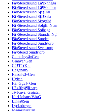
Fã¤Steredssund Lã¶Nnhaga
Fã¤Steredssund Lã¶Vkullen
Fã¤Steredssund Sjã¶Dal
Fã¤Steredssund Sjã¶Sala
Fã¤Steredssund Skogslid
Fã¤Steredssund Solglã¤Ntan
Fã¤Steredssund Solhaga
Fã¤Steredssund Strandã¤Ng
Fã¤Steredssund Sundet
Fã¤Steredssund Sundstorp
Fã¤Steredssund Svenstorp
Fã¤Stered Sundstorp
Gamlebyvã¤Gen
Granvã¤Gen
Gã¶Tã¥Kra
Haganã¤S
Hasselvã¤Gen
Hyltan
Hã¤Ggvã¤Gen
Hã¤Rbjã¶Rnarp
Jã¤Rnvã¤Gsgatan
Karl Johans Vã¤G
Lingã¥Sen
Lyckoberget
Magasinsgatan