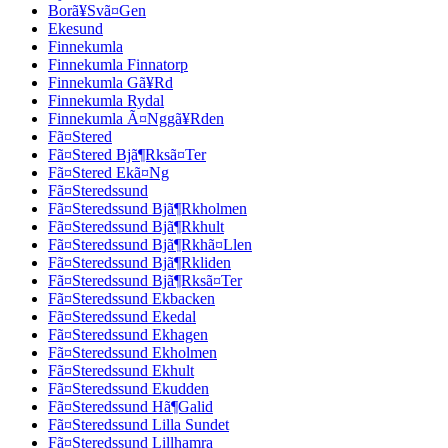
Borã¥Svã¤Gen
Ekesund
Finnekumla
Finnekumla Finnatorp
Finnekumla Gã¥Rd
Finnekumla Rydal
Finnekumla Ã¤Nggã¥Rden
Fã¤Stered
Fã¤Stered Bjã¶Rksã¤Ter
Fã¤Stered Ekã¤Ng
Fã¤Steredssund
Fã¤Steredssund Bjã¶Rkholmen
Fã¤Steredssund Bjã¶Rkhult
Fã¤Steredssund Bjã¶Rkhã¤Llen
Fã¤Steredssund Bjã¶Rkliden
Fã¤Steredssund Bjã¶Rksã¤Ter
Fã¤Steredssund Ekbacken
Fã¤Steredssund Ekedal
Fã¤Steredssund Ekhagen
Fã¤Steredssund Ekholmen
Fã¤Steredssund Ekhult
Fã¤Steredssund Ekudden
Fã¤Steredssund Hã¶Galid
Fã¤Steredssund Lilla Sundet
Fã¤Steredssund Lillhamra