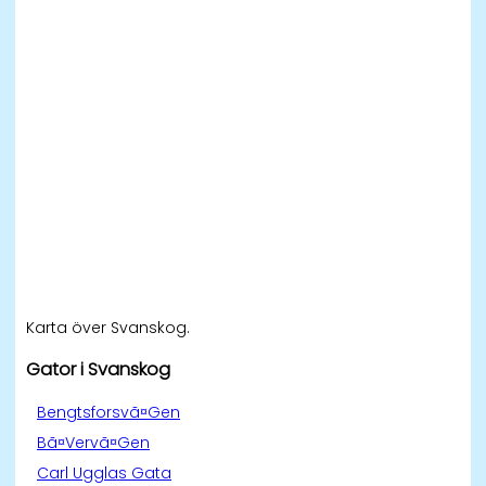
Karta över Svanskog.
Gator i Svanskog
Bengtsforsvã¤Gen
Bã¤Vervã¤Gen
Carl Ugglas Gata