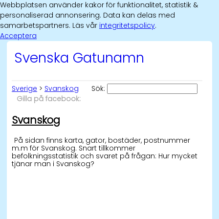
Webbplatsen använder kakor för funktionalitet, statistik &
personaliserad annonsering. Data kan delas med
samarbetspartners. Läs vår
integritetspolicy
.
Acceptera
Svenska Gatunamn
Sverige
>
Svanskog
Sök:
Gilla på facebook:
Svanskog
På sidan finns karta, gator, bostäder, postnummer
m.m för Svanskog. Snart tillkommer
befolkningsstatistik och svaret på frågan: Hur mycket
tjänar man i Svanskog?