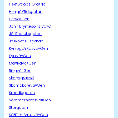
Fleetwoods Grã¤Nd
Herrgã¥Rdsgatan
Illervã¤Gen
John Bryntesons Vã¤G
Jã¤Rnbruksgatan
Jã¤Rnvã¤Gsgatan
Kyrkogã¥Rdsvã¤Gen
Kyrkvã¤Gen
Mã¥Rdvã¤Gen
Ringvã¤Gen
Skogsgrã¤Nd
Skomakarevã¤Gen
Smedjegatan
Sommarhemsvã¤Gen
Storgatan
Sã¶Dra Bruksvã¤Gen