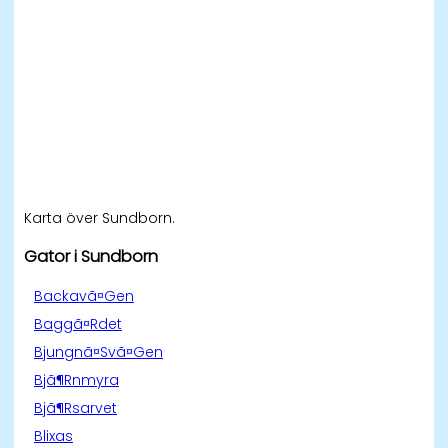
Karta över Sundborn.
Gator i Sundborn
Backavã¤Gen
Baggã¤Rdet
Bjungnã¤Svã¤Gen
Bjã¶Rnmyra
Bjã¶Rsarvet
Blixas