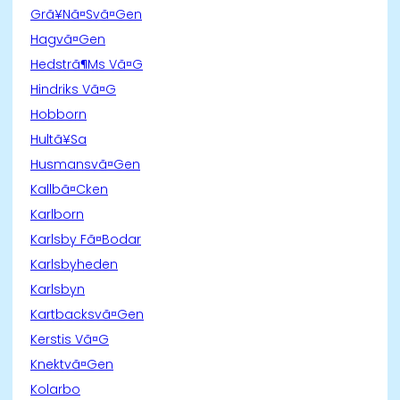
Grã¥Nã¤Svã¤Gen
Hagvã¤Gen
Hedstrã¶Ms Vã¤G
Hindriks Vã¤G
Hobborn
Hultã¥Sa
Husmansvã¤Gen
Kallbã¤Cken
Karlborn
Karlsby Fã¤Bodar
Karlsbyheden
Karlsbyn
Kartbacksvã¤Gen
Kerstis Vã¤G
Knektvã¤Gen
Kolarbo