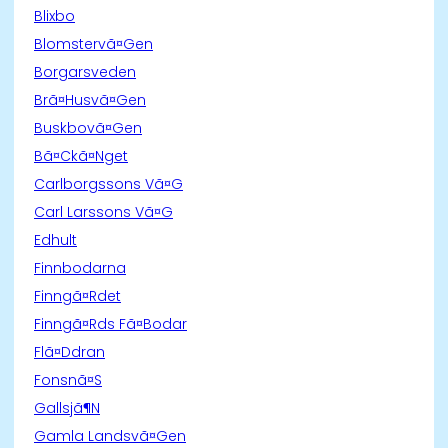
Blixbo
Blomstervã¤Gen
Borgarsveden
Brã¤Husvã¤Gen
Buskbovã¤Gen
Bã¤Ckã¤Nget
Carlborgssons Vã¤G
Carl Larssons Vã¤G
Edhult
Finnbodarna
Finngã¤Rdet
Finngã¤Rds Fã¤Bodar
Flã¤Ddran
Fonsnã¤S
Gallsjã¶N
Gamla Landsvã¤Gen