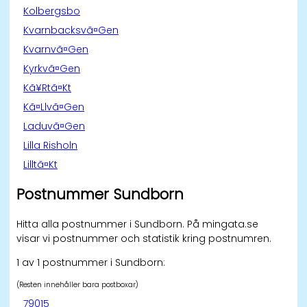
Kolbergsbo
Kvarnbacksvã¤Gen
Kvarnvã¤Gen
Kyrkvã¤Gen
Kã¥Rtã¤Kt
Kã¤Llvã¤Gen
Laduvã¤Gen
Lilla Risholn
Lilltã¤Kt
Postnummer Sundborn
Hitta alla postnummer i Sundborn. På mingata.se
visar vi postnummer och statistik kring postnumren.
1 av 1 postnummer i Sundborn:
(Resten innehåller bara postboxar)
79015