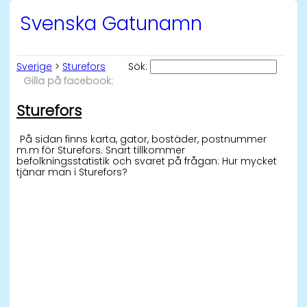
Svenska Gatunamn
Sverige
>
Sturefors
Sök:
Gilla på facebook:
Sturefors
På sidan finns karta, gator, bostäder, postnummer
m.m för Sturefors. Snart tillkommer
befolkningsstatistik och svaret på frågan: Hur mycket
tjänar man i Sturefors?