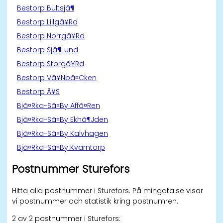
Bestorp Bultsjã¶
Bestorp Lillgã¥Rd
Bestorp Norrgã¥Rd
Bestorp Sjã¶Lund
Bestorp Storgã¥Rd
Bestorp Vã¥Nbã¤Cken
Bestorp Ã¥S
Bjã¤Rka-Sã¤By Affã¤Ren
Bjã¤Rka-Sã¤By Ekhã¶Jden
Bjã¤Rka-Sã¤By Kalvhagen
Bjã¤Rka-Sã¤By Kvarntorp
Postnummer Sturefors
Hitta alla postnummer i Sturefors. På mingata.se visar
vi postnummer och statistik kring postnumren.
2 av 2 postnummer i Sturefors: