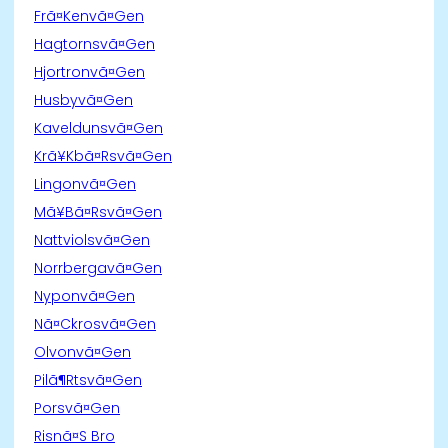
Frã¤Kenvã¤Gen
Hagtornsvã¤Gen
Hjortronvã¤Gen
Husbyvã¤Gen
Kaveldunsvã¤Gen
Krã¥Kbã¤Rsvã¤Gen
Lingonvã¤Gen
Mã¥Bã¤Rsvã¤Gen
Nattviolsvã¤Gen
Norrbergavã¤Gen
Nyponvã¤Gen
Nã¤Ckrosvã¤Gen
Olvonvã¤Gen
Pilã¶Rtsvã¤Gen
Porsvã¤Gen
Risnã¤S Bro