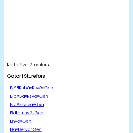
Karta över Sturefors.
Gator i Sturefors
Bjã¶Rnbã¤Rsvã¤Gen
Blã¥Bã¤Rsvã¤Gen
Blã¥Eldsvã¤Gen
Eldtornsvã¤Gen
Envã¤Gen
Flã¤Dervã¤Gen