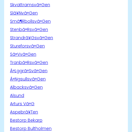
Skvattramsvã¤Gen
Slã¥Nvã¤Gen
Smã¶Rbollsvã¤Gen
Stenbã¤Rsvã¤Gen
Strandrã¥Gsvã¤Gen
Stureforsvã¤Gen
Sã¤Vvã¤Gen
Tranbã¤Rsvã¤Gen
Ã¤Lggrã¤Svã¤Gen
Ã¤Ngsullsvã¤Gen
Albacksvã¤Gen
Alsund
Arturs Vã¤G
Aspebrã¥Ten
Bestorp Bekarp
Bestorp Bultholmen