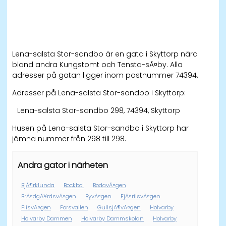
Lena-salsta Stor-sandbo är en gata i Skyttorp nära
bland andra Kungstomt och Tensta-sÃ¤by. Alla
adresser på gatan ligger inom postnummer 74394.
Adresser på Lena-salsta Stor-sandbo i Skyttorp:
Lena-salsta Stor-sandbo 298, 74394, Skyttorp
Husen på Lena-salsta Stor-sandbo i Skyttorp har
jämna nummer från 298 till 298.
Andra gator i närheten
BjÃ¶rklunda
Bockbol
BodavÃ¤gen
BrÃ¤dgÃ¥rdsvÃ¤gen
ByvÃ¤gen
FjÃ¤rilsvÃ¤gen
FlisvÃ¤gen
Forsvallen
GullsjÃ¶vÃ¤gen
Holvarby
Holvarby Dammen
Holvarby Dammskolan
Holvarby