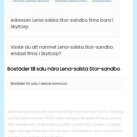
Adressen Lena-salsta Stor-sandbo finns bara i
Skyttorp
Visste du att namnet Lena-salsta Stor-sandbo
endast finns i Skyttorp?
Bostäder till salu nära Lena-salsta Stor-sandbo
Bostäder till salu i denna kommun.
Sidan om gatunamnet Lena-salsta Stor-sandbo som finns i Skyttorp
och har postnummer 74394. Hitta närliggande gator till Lena-salsta
Stor-sandbo och se på karta var Lena-salsta Stor-sandbo i Skyttorp
ligger. Se lägenheter och hus till salu i närheten av Lena-salsta Stor-