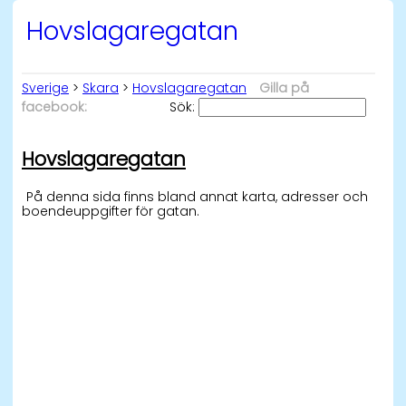
Hovslagaregatan
Sverige
>
Skara
>
Hovslagaregatan
Gilla på
facebook:
Sök:
Hovslagaregatan
På denna sida finns bland annat karta, adresser och
boendeuppgifter för gatan.