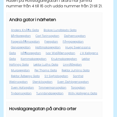
Husen på Hovslagaregatan i Skara har jämna
nummer från 4 till 16 och udda nummer från 21 till 21.
Andra gator i närheten
Anders KnÃ¶s Gata
Biskop Lundblads Gata
BÃ¤ltaregatan
Carl Torinsgatan
Dalhemsgatan
FagerstrÃ¶msgatan
Frejgatan
FÃ¤rgaregatan
Garvaregatan
Hattmakaregatan
Hugo Swenssons
Gata
HÃ¶karegatan
Ivar WidÃ©ensgatan
J H Kellgrens
Gata
Kammakaregatan
Krukmakaregatan
Lektor
Hoflings Gata
Lektor Luths Gata
LinnÃ©gatan
Muraregatan
Per Thams Gata
Rektor Juhlins Gata
Rektor Ãdbergs Gata
S:t Sigfridsgatan
Sanfrid
Welinsgatan
Stenkilsgatan
Sven Dahlgrensgatan
Sven Hofsgatan
Timmermansgatan
Torsgatan
Trybomsgatan
Tunnbindaregatan
Willy Hallgrens Gata
Hovslagaregatan på andra orter