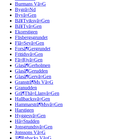
Burmans Vã¤G
Bygrã¤Nd
Byvã¤Gen
Bã¥Tviksvã¤Gen
Bã¥Tvã¤Gen
Ekorrstigen
Flisbergsgrundet
Flã¤Sevã¤Gen
Forsã¶Gergrundet
Fritidsvã¤Gen
Fã¤Rjvã¤Gen
Glasã¶Gerholmen
Glasã¶Gerudden
Glasã¶Gervã¤Gen
Granstrã¶Ms Vã¤G
Granudden
Grã¶Thã¤Llanvã¤Gen
Hallbacksvã¤Gen
Hammarstrã¶Msvã¤Gen
Harstigen
Hyggesvã¤Gen
Hã¤Studden
Jonsgrundsvã¤Gen
Jonssons Vã¤G
Jã¶Rnbacks Vã¤G