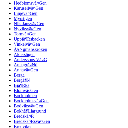
Hedblomsvã¤Gen
Karusellvã¤Gen
Linjevã¤Gen
Myrstigen
Nils Jansvã¤Gen
Nyviksvã¤Gen
Tornvã¤Gen
Uppfã¶Rsbacken
Vinkelvã¤Gen
Ã¥Ngmanskroken
Akterstigen
Anderssons Vã¤G
Annagrã¤Nd
Annavã¤Gen
Berga
Bergã¶N
Bjã¶Rka
Blomvã¤Gen
Bockholmen
Bockholmsvã¤Gen
Bodviksvã¤Gen
Bokhã¥Llargrund
Bredskã¤R
Bredskã¤Rsvã¤Gen
Bredviken