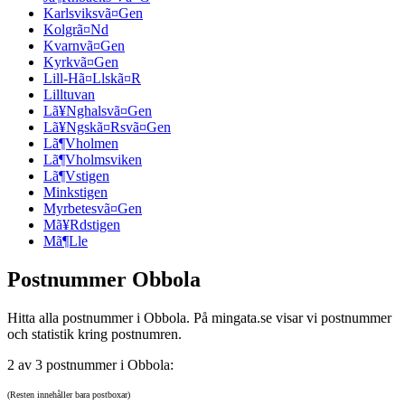
Karlsviksvã¤Gen
Kolgrã¤Nd
Kvarnvã¤Gen
Kyrkvã¤Gen
Lill-Hã¤Llskã¤R
Lilltuvan
Lã¥Nghalsvã¤Gen
Lã¥Ngskã¤Rsvã¤Gen
Lã¶Vholmen
Lã¶Vholmsviken
Lã¶Vstigen
Minkstigen
Myrbetesvã¤Gen
Mã¥Rdstigen
Mã¶Lle
Postnummer Obbola
Hitta alla postnummer i Obbola. På mingata.se visar vi postnummer
och statistik kring postnumren.
2 av 3 postnummer i Obbola:
(Resten innehåller bara postboxar)