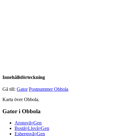
Innehållsförteckning
Gå till:
Gator
Postnummer Obbola
Karta över Obbola.
Gator i Obbola
Aronsvã¤Gen
Bostã¤Llsvã¤Gen
Esbergsvã¤Gen