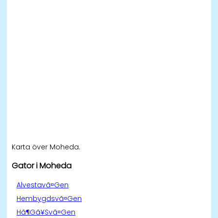
Karta över Moheda.
Gator i Moheda
Alvestavã¤Gen
Hembygdsvã¤Gen
Hã¶Gã¥Svã¤Gen