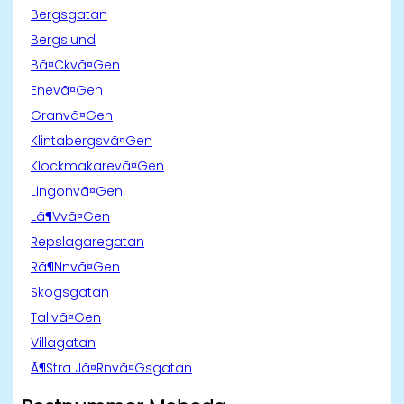
Bergsgatan
Bergslund
Bã¤Ckvã¤Gen
Enevã¤Gen
Granvã¤Gen
Klintabergsvã¤Gen
Klockmakarevã¤Gen
Lingonvã¤Gen
Lã¶Vvã¤Gen
Repslagaregatan
Rã¶Nnvã¤Gen
Skogsgatan
Tallvã¤Gen
Villagatan
Ã¶Stra Jã¤Rnvã¤Gsgatan