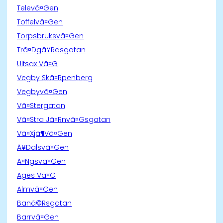
Televã¤Gen
Toffelvã¤Gen
Torpsbruksvã¤Gen
Trã¤Dgã¥Rdsgatan
Ulfsax Vã¤G
Vegby Skã¤Rpenberg
Vegbyvã¤Gen
Vã¤Stergatan
Vã¤Stra Jã¤Rnvã¤Gsgatan
Vã¤Xjã¶Vã¤Gen
Ã¥Dalsvã¤Gen
Ã¤Ngsvã¤Gen
Ages Vã¤G
Almvã¤Gen
Banã©Rsgatan
Barrvã¤Gen