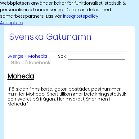
Webbplatsen använder kakor för funktionalitet, statistik &
personaliserad annonsering. Data kan delas med
samarbetspartners. Läs vår
integritetspolicy
.
Acceptera
Svenska Gatunamn
Sverige
>
Moheda
Sök:
Gilla på facebook:
Moheda
På sidan finns karta, gator, bostäder, postnummer
m.m för Moheda. Snart tillkommer befolkningsstatistik
och svaret på frågan: Hur mycket tjänar man i
Moheda?