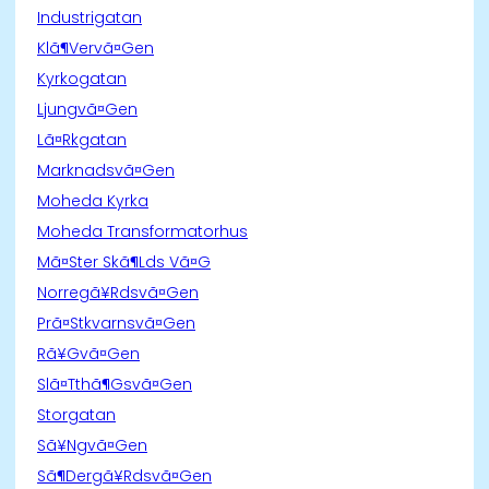
Industrigatan
Klã¶Vervã¤Gen
Kyrkogatan
Ljungvã¤Gen
Lã¤Rkgatan
Marknadsvã¤Gen
Moheda Kyrka
Moheda Transformatorhus
Mã¤Ster Skã¶Lds Vã¤G
Norregã¥Rdsvã¤Gen
Prã¤Stkvarnsvã¤Gen
Rã¥Gvã¤Gen
Slã¤Tthã¶Gsvã¤Gen
Storgatan
Sã¥Ngvã¤Gen
Sã¶Dergã¥Rdsvã¤Gen