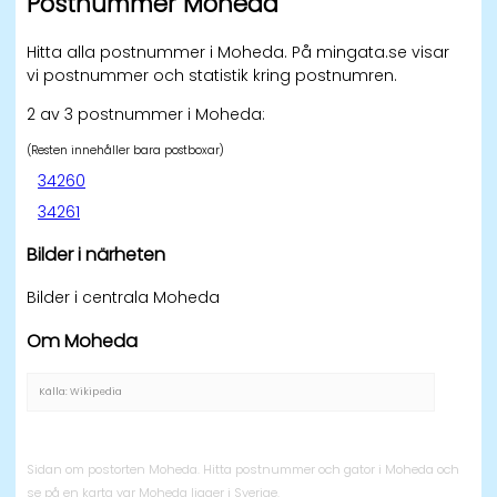
Postnummer Moheda
Hitta alla postnummer i Moheda. På mingata.se visar
vi postnummer och statistik kring postnumren.
2 av 3 postnummer i Moheda:
(Resten innehåller bara postboxar)
34260
34261
Bilder i närheten
Bilder i centrala Moheda
Om Moheda
Källa: Wikipedia
Sidan om postorten Moheda. Hitta postnummer och gator i Moheda och
se på en karta var Moheda ligger i Sverige.