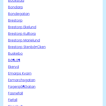
Bockstad
Bondarp
Bondegatan
Brestorp
Brestorp Ekelund
Brestorp Kulltorp
Brestorp Marielund
Brestorp Stenbã¤Cken
Buskebo
Bã¶Lã¶
Ekeryd
Emarps Kvarn
Esmarchsgatan
Fagersjã¶Gatan
Fasnefall
Fiefall