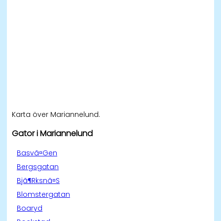
Karta över Mariannelund.
Gator i Mariannelund
Basvã¤Gen
Bergsgatan
Bjã¶Rksnã¤S
Blomstergatan
Boaryd