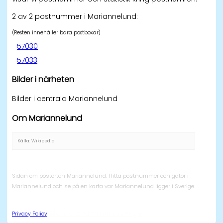
2 av 2 postnummer i Mariannelund:
(Resten innehåller bara postboxar)
57030
57033
Bilder i närheten
Bilder i centrala Mariannelund
Om Mariannelund
Källa: Wikipedia
Sidan om postorten Mariannelund. Hitta postnummer och gator i
Mariannelund och se på en karta var Mariannelund ligger i Sverige.
Alla postnummer i Sverige
Privacy Policy