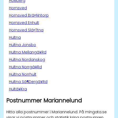
Hoeberg
Hornsved
Hornsved Brã¤Nntorp
Hornsved Enhult
Hornsved Slã¤Ttna
Hultna
Hultna Jonsbo
Hultna Mellangã¥Rd
Hultna Nordanskog
Hultna Norrgã¥Rd
Hultna Norrhult
Hultna Sã¶Dergã¥Rd
Hultã¥Kra
Postnummer Mariannelund
Hitta alla postnummer i Mariannelund. På mingata.se
visar vi postnummer och statistik kring postnumren.