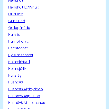
Flenshult
Flenshult Lã¶Vhult
Frukullen
Gripslund
Gullegã¤Rde
Hallelid
Hamphorva
Herrstorpet
Hjã¤Lmshester
Holmsjã¶Kull
Holmsjã¶N
Hults By
Husnã¤S
Husnã¤S Alphyddan
Husnã¤S Aspelund
Husnã¤S Missionshus