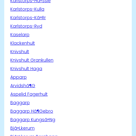
Karlstorps-Hã¤Ssle
Karlstorps-Kulla
Karlstorps-Kã¤Rr
Karlstorps-Ryd
Kaselarp
Klackenhult
Knivshult
Knivshult Grankullen
Knivshult Haga
Apparp
Arvidshã¶G
Aspelid Fagerhult
Baggarp
Baggarp Hã¶Gebro
Baggarp Kungsã¤Ng
Bjã¤Lkerum