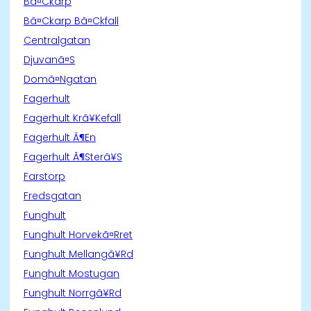
Bã¤Ckarp
Bã¤Ckarp Bã¤Ckfall
Centralgatan
Djuvanã¤S
Domã¤Ngatan
Fagerhult
Fagerhult Krã¥Kefall
Fagerhult Ã¶En
Fagerhult Ã¶Sterã¥S
Farstorp
Fredsgatan
Funghult
Funghult Horvekã¤Rret
Funghult Mellangã¥Rd
Funghult Mostugan
Funghult Norrgã¥Rd