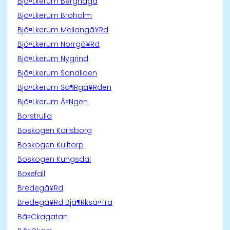
Bjã¤Lkerum Berghaga
Bjã¤Lkerum Broholm
Bjã¤Lkerum Mellangã¥Rd
Bjã¤Lkerum Norrgã¥Rd
Bjã¤Lkerum Nygrind
Bjã¤Lkerum Sandliden
Bjã¤Lkerum Sã¶Rgã¥Rden
Bjã¤Lkerum Ã¤Ngen
Borstrulla
Boskogen Karlsborg
Boskogen Kulltorp
Boskogen Kungsdal
Boxefall
Bredegã¥Rd
Bredegã¥Rd Bjã¶Rksã¤Tra
Bã¤Ckagatan