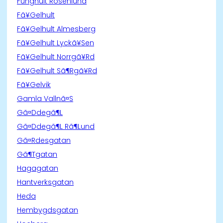
Funghult Rosenlund
Fã¥Gelhult
Fã¥Gelhult Almesberg
Fã¥Gelhult Lyckã¥Sen
Fã¥Gelhult Norrgã¥Rd
Fã¥Gelhult Sã¶Rgã¥Rd
Fã¥Gelvik
Gamla Vallnã¤S
Gã¤Ddegã¶L
Gã¤Ddegã¶L Rã¶Lund
Gã¤Rdesgatan
Gã¶Tgatan
Hagagatan
Hantverksgatan
Heda
Hembygdsgatan