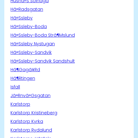
Husnã¤S Solhaga
Hã¤Radsgatan
Hã¤Ssleby
Hã¤Ssleby-Boda
Hã¤Ssleby-Boda Strã¶Mslund
Hã¤Ssleby Nystugan
Hã¤Ssleby-Sandvik
Hã¤Ssleby-Sandvik Sandshult
Hã¶Gagã¥Rd
Hã¶Rtingen
Isfall
Jã¤Rnvã¤Gsgatan
Karlstorp
Karlstorp Kristineberg
Karlstorp Kyrka
Karlstorp Rydalund