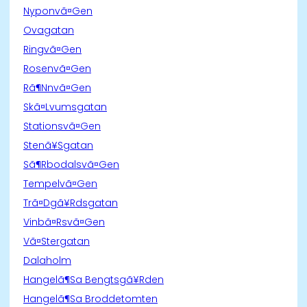
Nyponvã¤Gen
Ovagatan
Ringvã¤Gen
Rosenvã¤Gen
Rã¶Nnvã¤Gen
Skã¤Lvumsgatan
Stationsvã¤Gen
Stenã¥Sgatan
Sã¶Rbodalsvã¤Gen
Tempelvã¤Gen
Trã¤Dgã¥Rdsgatan
Vinbã¤Rsvã¤Gen
Vã¤Stergatan
Dalaholm
Hangelã¶Sa Bengtsgã¥Rden
Hangelã¶Sa Broddetomten