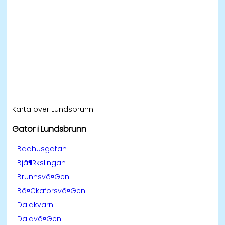
Karta över Lundsbrunn.
Gator i Lundsbrunn
Badhusgatan
Bjã¶Rkslingan
Brunnsvã¤Gen
Bã¤Ckaforsvã¤Gen
Dalakvarn
Dalavã¤Gen