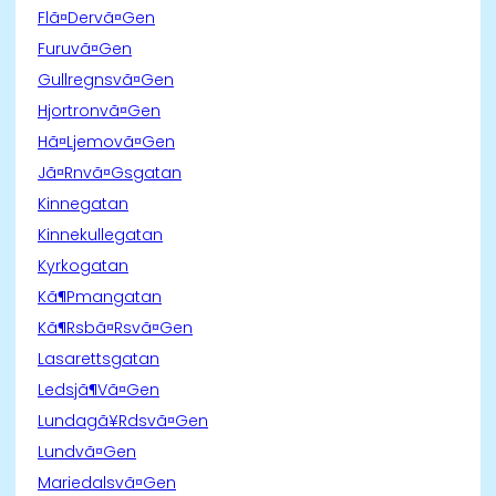
Flã¤Dervã¤Gen
Furuvã¤Gen
Gullregnsvã¤Gen
Hjortronvã¤Gen
Hã¤Ljemovã¤Gen
Jã¤Rnvã¤Gsgatan
Kinnegatan
Kinnekullegatan
Kyrkogatan
Kã¶Pmangatan
Kã¶Rsbã¤Rsvã¤Gen
Lasarettsgatan
Ledsjã¶Vã¤Gen
Lundagã¥Rdsvã¤Gen
Lundvã¤Gen
Mariedalsvã¤Gen