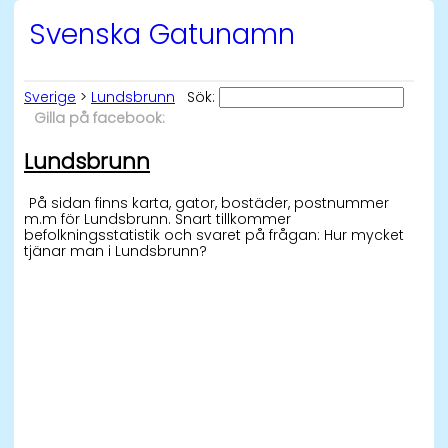
Svenska Gatunamn
Sverige
>
Lundsbrunn
Sök:
Gilla på facebook:
Lundsbrunn
På sidan finns karta, gator, bostäder, postnummer
m.m för Lundsbrunn. Snart tillkommer
befolkningsstatistik och svaret på frågan: Hur mycket
tjänar man i Lundsbrunn?