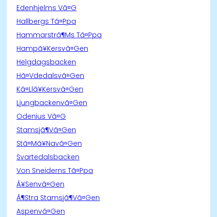
Edenhjelms Vã¤G
Hallbergs Tã¤Ppa
Hammarstrã¶Ms Tã¤Ppa
Hampã¥Kersvã¤Gen
Helgdagsbacken
Hã¤Vdedalsvã¤Gen
Kã¤Llã¥Kersvã¤Gen
Ljungbackenvã¤Gen
Odenius Vã¤G
Stamsjã¶Vã¤Gen
Stã¤Mã¥Navã¤Gen
Svartedalsbacken
Von Sneiderns Tã¤Ppa
Ã¥Senvã¤Gen
Ã¶Stra Stamsjã¶Vã¤Gen
Aspenvã¤Gen