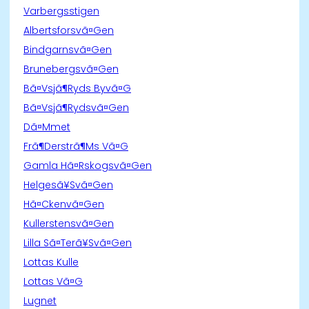
Varbergsstigen
Albertsforsvã¤Gen
Bindgarnsvã¤Gen
Brunebergsvã¤Gen
Bã¤Vsjã¶Ryds Byvã¤G
Bã¤Vsjã¶Rydsvã¤Gen
Dã¤Mmet
Frã¶Derstrã¶Ms Vã¤G
Gamla Hã¤Rskogsvã¤Gen
Helgesã¥Svã¤Gen
Hã¤Ckenvã¤Gen
Kullerstensvã¤Gen
Lilla Sã¤Terã¥Svã¤Gen
Lottas Kulle
Lottas Vã¤G
Lugnet