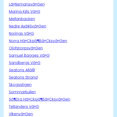
Lã¤Nsmansvã¤Gen
Marina Kijls Vã¤G
Mellanbacken
Nedre Axã¥Svã¤Gen
Norings Vã¤G
Norra Hã¤Cksjã¶Bã¤Cksvã¤Gen
Olofstorpsvã¤Gen
Samuel Bagges Vã¤G
Sandbergs Vã¤G
Seatons Allã©
Seatons Strand
Skogsstigen
Sommarkullen
Sã¶Dra Hã¤Cksjã¶Bã¤Cksvã¤Gen
Tellanders Vã¤G
Vikenvã¤Gen