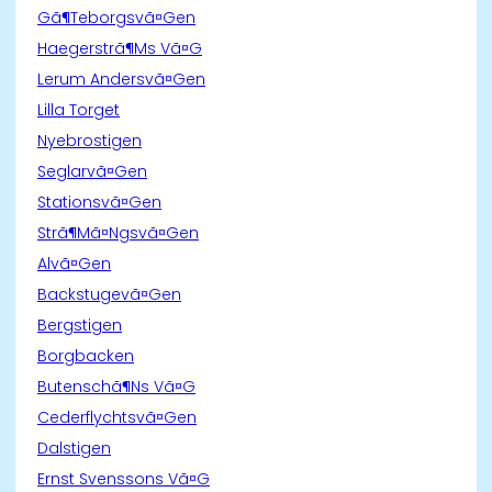
Gã¶Teborgsvã¤Gen
Haegerstrã¶Ms Vã¤G
Lerum Andersvã¤Gen
Lilla Torget
Nyebrostigen
Seglarvã¤Gen
Stationsvã¤Gen
Strã¶Mã¤Ngsvã¤Gen
Alvã¤Gen
Backstugevã¤Gen
Bergstigen
Borgbacken
Butenschã¶Ns Vã¤G
Cederflychtsvã¤Gen
Dalstigen
Ernst Svenssons Vã¤G