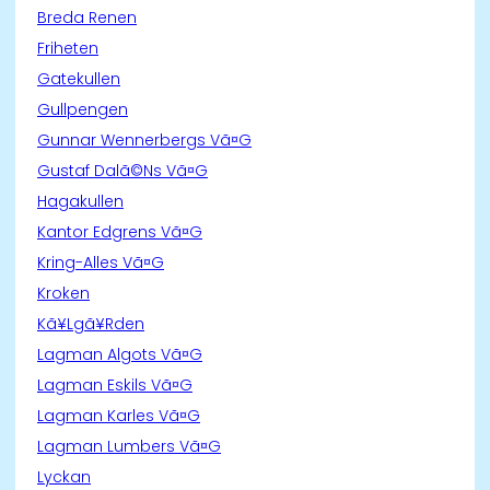
Breda Renen
Friheten
Gatekullen
Gullpengen
Gunnar Wennerbergs Vã¤G
Gustaf Dalã©Ns Vã¤G
Hagakullen
Kantor Edgrens Vã¤G
Kring-Alles Vã¤G
Kroken
Kã¥Lgã¥Rden
Lagman Algots Vã¤G
Lagman Eskils Vã¤G
Lagman Karles Vã¤G
Lagman Lumbers Vã¤G
Lyckan