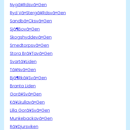
Nygã¥Rdsvã¤Gen
Ryd Vã¤Stergã¥Rdsvã¤Gen
Sandbã¤Cksvã¤Gen
Sjã¶Bovã¤Gen
Skogshyddevã¤Gen
Smedtorpsvã¤Gen
Stora Brã¥Tavã¤Gen
Svartã¥Liden
Tã¥Nvã¤Gen
Bjã¶Rkã¥Svã¤Gen
Branta Liden
Gorã¥Svã¤Gen
Kã¥Lkullavã¤Gen
Lilla Gorã¥Svã¤Gen
Munkebackavã¤Gen
Rã¥Djursviken