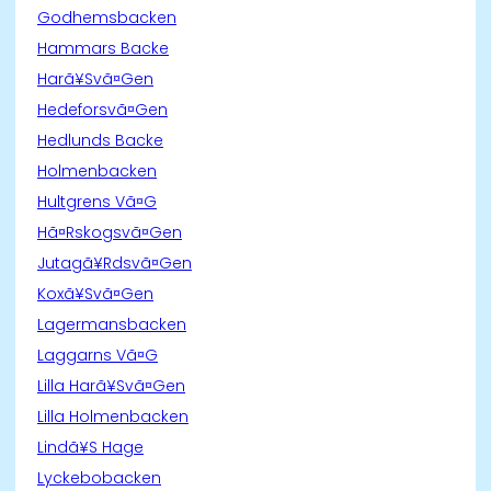
Godhemsbacken
Hammars Backe
Harã¥Svã¤Gen
Hedeforsvã¤Gen
Hedlunds Backe
Holmenbacken
Hultgrens Vã¤G
Hã¤Rskogsvã¤Gen
Jutagã¥Rdsvã¤Gen
Koxã¥Svã¤Gen
Lagermansbacken
Laggarns Vã¤G
Lilla Harã¥Svã¤Gen
Lilla Holmenbacken
Lindã¥S Hage
Lyckebobacken