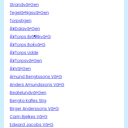
Strandvã¤Gen
Tegelã¤Ngsvã¤Gen
Torpstigen
Ã¥Dalavã¤Gen
Ã¥Torps Bjã¶Rkvã¤G
Ã¥Torps Bokvã¤G
Ã¥Torps Udde
Ã¥Torpsvã¤Gen
Ã¥Vã¤Gen
Amund Bengtssons Vã¤G
Anders Amundssons Vã¤G
Beatelundvã¤Gen
Bengta Kafles Stig
Birger Anderssons Vã¤G
Carin Bjelkes Vã¤G
Edward Jacobs Vã¤G