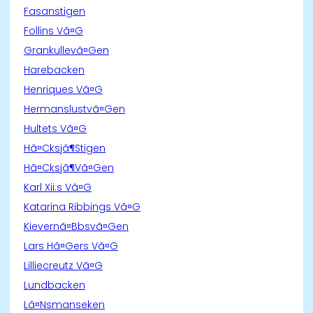
Fasanstigen
Follins Vã¤G
Grankullevã¤Gen
Harebacken
Henriques Vã¤G
Hermanslustvã¤Gen
Hultets Vã¤G
Hã¤Cksjã¶Stigen
Hã¤Cksjã¶Vã¤Gen
Karl Xii:s Vã¤G
Katarina Ribbings Vã¤G
Kievernã¤Bbsvã¤Gen
Lars Hã¤Gers Vã¤G
Lilliecreutz Vã¤G
Lundbacken
Lã¤Nsmanseken