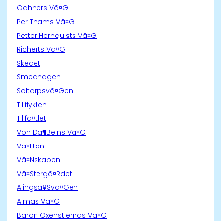
Odhners Vã¤G
Per Thams Vã¤G
Petter Hernquists Vã¤G
Richerts Vã¤G
Skedet
Smedhagen
Soltorpsvã¤Gen
Tillflykten
Tillfã¤Llet
Von Dã¶Belns Vã¤G
Vã¤Ltan
Vã¤Nskapen
Vã¤Stergã¤Rdet
Alingsã¥Svã¤Gen
Almas Vã¤G
Baron Oxenstiernas Vã¤G