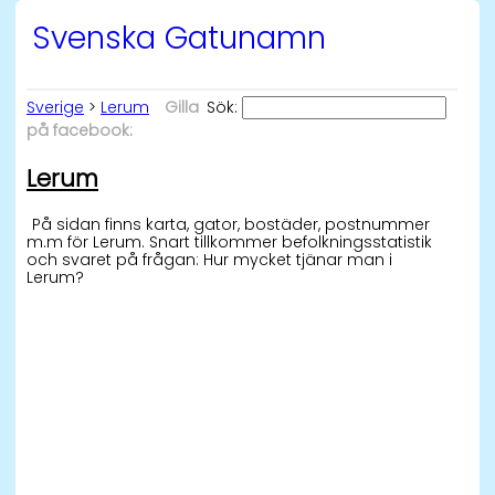
Svenska Gatunamn
Sverige
>
Lerum
Gilla
Sök:
på facebook:
Lerum
På sidan finns karta, gator, bostäder, postnummer
m.m för Lerum. Snart tillkommer befolkningsstatistik
och svaret på frågan: Hur mycket tjänar man i
Lerum?