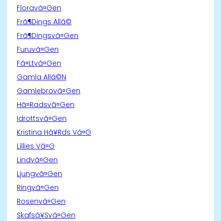
Floravã¤Gen
Frã¶Dings Allã©
Frã¶Dingsvã¤Gen
Furuvã¤Gen
Fã¤Ltvã¤Gen
Gamla Allã©N
Gamlebrovã¤Gen
Hã¤Radsvã¤Gen
Idrottsvã¤Gen
Kristina Hã¥Rds Vã¤G
Lillies Vã¤G
Lindvã¤Gen
Ljungvã¤Gen
Ringvã¤Gen
Rosenvã¤Gen
Skafsã¥Svã¤Gen