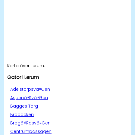
Karta över Lerum.
Gator i Lerum
Adelstorpsvã¤Gen
Aspenã¤Svã¤Gen
Bagges Torg
Brobacken
Brogã¥Rdsvã¤Gen
Centrumpassagen