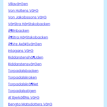
Villavã¤Gen
Von Holtens Vã¤G
Von Jakobssons Vã¤G
Vã¤Stra Hã¤Stskobacken
Ã¶Rnbacken
Ã¶Stra Hã¤Stskobacken
Ã¶Vre Axã¥Svã¤Gen
Intagans Vã¤G
Riddarstenshã¶Jden
Riddarstensvã¤Gen
Torpadalsbacken
Torpadalskroken
Torpadalskrã¶Net
Torpadalsstigen
Af Bjerkã©Ns Vã¤G
Bengta Matsdotters Vã¤G