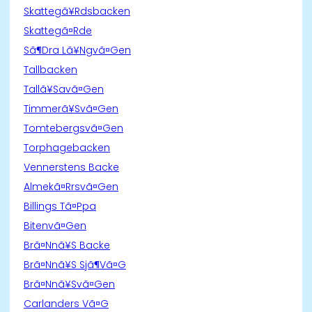
Skattegã¥Rdsbacken
Skattegã¤Rde
Sã¶Dra Lã¥Ngvã¤Gen
Tallbacken
Tallã¥Savã¤Gen
Timmerã¥Svã¤Gen
Tomtebergsvã¤Gen
Torphagebacken
Vennerstens Backe
Almekã¤Rrsvã¤Gen
Billings Tã¤Ppa
Bitenvã¤Gen
Brã¤Nnã¥S Backe
Brã¤Nnã¥S Sjã¶Vã¤G
Brã¤Nnã¥Svã¤Gen
Carlanders Vã¤G