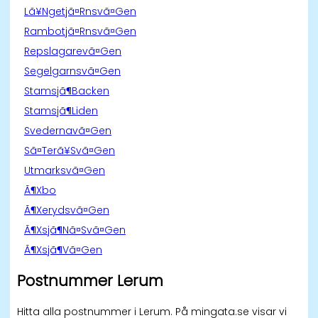
Lã¥Ngetjã¤Rnsvã¤Gen
Rambotjã¤Rnsvã¤Gen
Repslagarevã¤Gen
Segelgarnsvã¤Gen
Stamsjã¶Backen
Stamsjã¶Liden
Svedernavã¤Gen
Sã¤Terã¥Svã¤Gen
Utmarksvã¤Gen
Ã¶Xbo
Ã¶Xerydsvã¤Gen
Ã¶Xsjã¶Nã¤Svã¤Gen
Ã¶Xsjã¶Vã¤Gen
Postnummer Lerum
Hitta alla postnummer i Lerum. På mingata.se visar vi