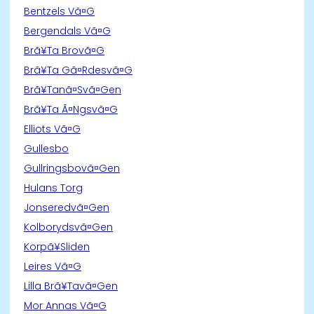
Bentzels Vã¤G
Bergendals Vã¤G
Brã¥Ta Brovã¤G
Brã¥Ta Gã¤Rdesvã¤G
Brã¥Tanã¤Svã¤Gen
Brã¥Ta Ã¤Ngsvã¤G
Elliots Vã¤G
Gullesbo
Gullringsbovã¤Gen
Hulans Torg
Jonseredvã¤Gen
Kolborydsvã¤Gen
Korpã¥Sliden
Leires Vã¤G
Lilla Brã¥Tavã¤Gen
Mor Annas Vã¤G