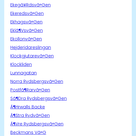
Ekegã¥Rdsvã¤Gen
Ekeredsvã¤Gen
Ekhagsvã¤Gen
Eklã¶Vsvã¤Gen
Ekollonvã¤Gen
Hejderidareslingan
Klockgjutarevã¤Gen
Klockliden
Lunnagatan
Norra Rydsbergsvã¤Gen
Postfã¶Rarvã¤Gen
Sã¶Dra Rydsbergsvã¤Gen
Ã¶Hrwalls Backe
Ã¶Stra Rydvã¤Gen
Ã¶Vre Rydsbergsvã¤Gen
Beckmans Vã¤G