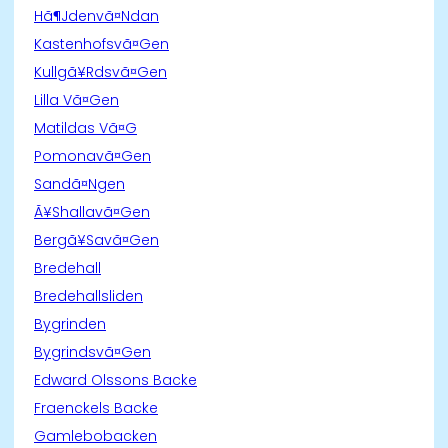
Hã¶Jdenvã¤Ndan
Kastenhofsvã¤Gen
Kullgã¥Rdsvã¤Gen
Lilla Vã¤Gen
Matildas Vã¤G
Pomonavã¤Gen
Sandã¤Ngen
Ã¥Shallavã¤Gen
Bergã¥Savã¤Gen
Bredehall
Bredehallsliden
Bygrinden
Bygrindsvã¤Gen
Edward Olssons Backe
Fraenckels Backe
Gamlebobacken