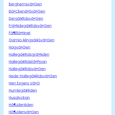
Berghemsvã¤Gen
Bã¤Ckenã¤Svã¤Gen
Dergã¥Rdsvã¤Gen
Frã¤Ndegã¥Rdsvã¤Gen
Fã¶Rlã¤Nnet
Gamla Alingsã¥Svã¤Gen
Hagvã¤Gen
Hallegã¥Rdsgrã¤Nden
Hallegã¥Rdstã¤Ppan
Hallegã¥Rdsvã¤Gen
Hede-Hallegã¥Rdsvã¤Gen
Herr Esgers Vã¤G
Humlegã¥Rden
Husalyckan
Hã¶Jdenliden
Hã¶Jdenvã¤Gen