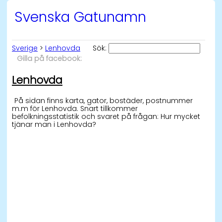
Svenska Gatunamn
Sverige
>
Lenhovda
Sök:
Gilla på facebook:
Lenhovda
På sidan finns karta, gator, bostäder, postnummer
m.m för Lenhovda. Snart tillkommer
befolkningsstatistik och svaret på frågan: Hur mycket
tjänar man i Lenhovda?