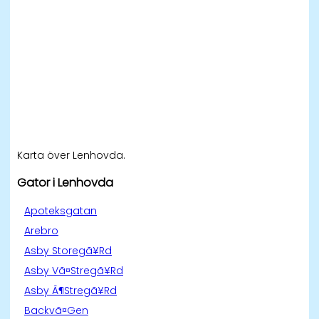
Karta över Lenhovda.
Gator i Lenhovda
Apoteksgatan
Arebro
Asby Storegã¥Rd
Asby Vã¤Stregã¥Rd
Asby Ã¶Stregã¥Rd
Backvã¤Gen