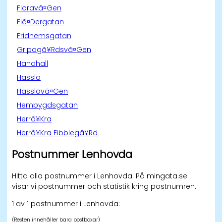
Floravã¤Gen
Flã¤Dergatan
Fridhemsgatan
Gripagã¥Rdsvã¤Gen
Hanahall
Hassla
Hasslavã¤Gen
Hembygdsgatan
Herrã¥Kra
Herrã¥Kra Fibblegã¥Rd
Postnummer Lenhovda
Hitta alla postnummer i Lenhovda. På mingata.se
visar vi postnummer och statistik kring postnumren.
1 av 1 postnummer i Lenhovda:
(Resten innehåller bara postboxar)