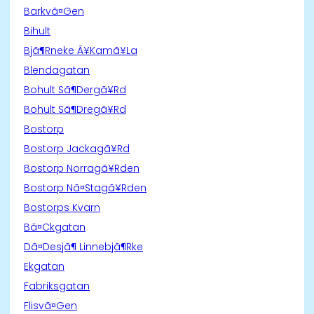
Barkvã¤Gen
Bihult
Bjã¶Rneke Ã¥Kamã¥La
Blendagatan
Bohult Sã¶Dergã¥Rd
Bohult Sã¶Dregã¥Rd
Bostorp
Bostorp Jackagã¥Rd
Bostorp Norragã¥Rden
Bostorp Nã¤Stagã¥Rden
Bostorps Kvarn
Bã¤Ckgatan
Dã¤Desjã¶ Linnebjã¶Rke
Ekgatan
Fabriksgatan
Flisvã¤Gen