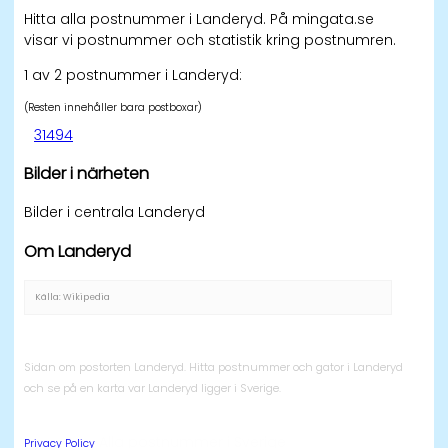
Hitta alla postnummer i Landeryd. På mingata.se
visar vi postnummer och statistik kring postnumren.
1 av 2 postnummer i Landeryd:
(Resten innehåller bara postboxar)
31494
Bilder i närheten
Bilder i centrala Landeryd
Om Landeryd
Källa: Wikipedia
Sidan om postorten Landeryd. Hitta postnummer och gator i Landeryd
och se på en karta var Landeryd ligger i Sverige.
Alla postnummer i Sverige
Privacy Policy