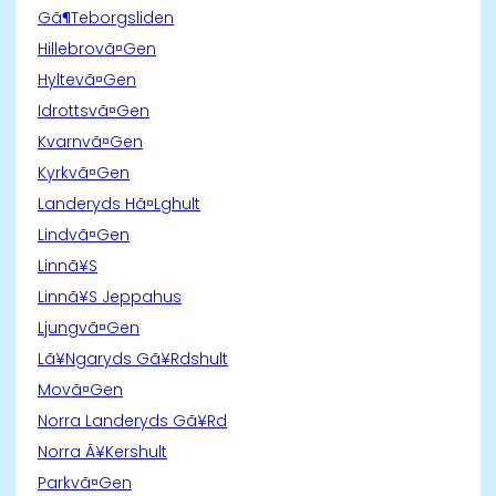
Gã¶Teborgsliden
Hillebrovã¤Gen
Hyltevã¤Gen
Idrottsvã¤Gen
Kvarnvã¤Gen
Kyrkvã¤Gen
Landeryds Hã¤Lghult
Lindvã¤Gen
Linnã¥S
Linnã¥S Jeppahus
Ljungvã¤Gen
Lã¥Ngaryds Gã¥Rdshult
Movã¤Gen
Norra Landeryds Gã¥Rd
Norra Ã¥Kershult
Parkvã¤Gen