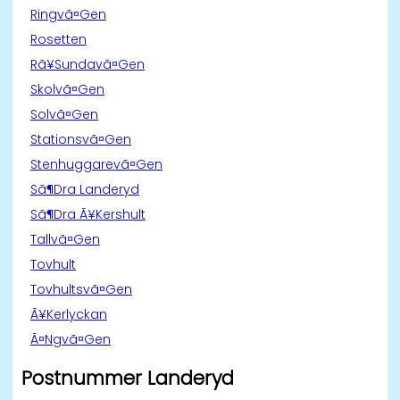
Ringvã¤Gen
Rosetten
Rã¥Sundavã¤Gen
Skolvã¤Gen
Solvã¤Gen
Stationsvã¤Gen
Stenhuggarevã¤Gen
Sã¶Dra Landeryd
Sã¶Dra Ã¥Kershult
Tallvã¤Gen
Tovhult
Tovhultsvã¤Gen
Ã¥Kerlyckan
Ã¤Ngvã¤Gen
Postnummer Landeryd