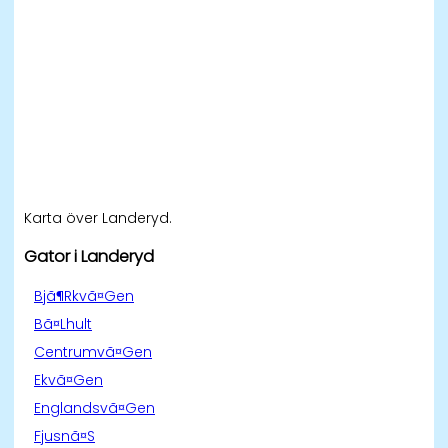
Karta över Landeryd.
Gator i Landeryd
Bjã¶Rkvã¤Gen
Bã¤Lhult
Centrumvã¤Gen
Ekvã¤Gen
Englandsvã¤Gen
Fjusnã¤S