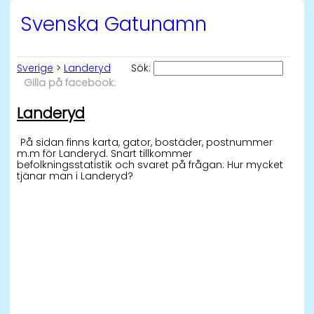
Svenska Gatunamn
Sverige
>
Landeryd
Sök:
Gilla på facebook:
Landeryd
På sidan finns karta, gator, bostäder, postnummer
m.m för Landeryd. Snart tillkommer
befolkningsstatistik och svaret på frågan: Hur mycket
tjänar man i Landeryd?