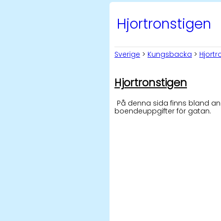
Hjortronstigen
Sverige
>
Kungsbacka
>
Hjortr
Hjortronstigen
På denna sida finns bland an
boendeuppgifter för gatan.