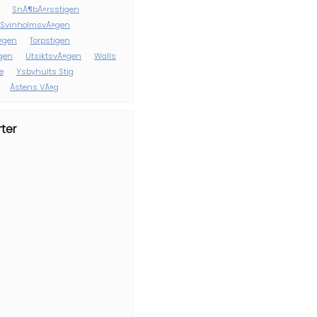
SnÃ¶bÃ¤rsstigen
SvinholmsvÃ¤gen
¤gen
Torpstigen
gen
UtsiktsvÃ¤gen
Walls
e
Ysbyhults Stig
Ãstens VÃ¤g
ter