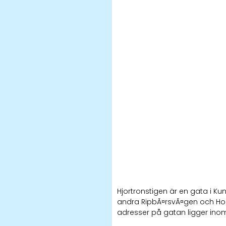
Hjortronstigen är en gata i 
andra RipbÃ¤rsvÃ¤gen och Hor
adresser på gatan ligger in