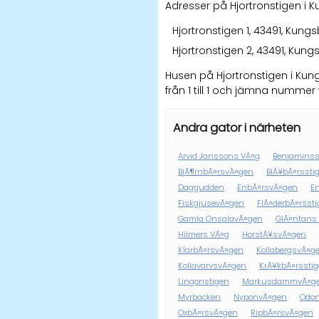
Adresser på Hjortronstigen i 
Hjortronstigen 1, 43491, Kun
Hjortronstigen 2, 43491, Kun
Husen på Hjortronstigen i K
från 1 till 1 och jämna nummer fr
Andra gator i närheten
Arvid Janssons VÃ¤g
Benjaminss
BjÃ¶rnbÃ¤rsvÃ¤gen
BlÃ¥bÃ¤rssti
Daggudden
EnbÃ¤rsvÃ¤gen
E
FiskgjusevÃ¤gen
FlÃ¤derbÃ¤rsst
Gamla OnsalavÃ¤gen
GlÃ¤ntans
Hilmers VÃ¤g
HorstÃ¥svÃ¤gen
KlarbÃ¤rsvÃ¤gen
KollabergsvÃ¤g
KollavarvsvÃ¤gen
KrÃ¥kbÃ¤rssti
Lingonstigen
MarkusdammvÃ¤g
Myrbacken
NyponvÃ¤gen
Odon
OxbÃ¤rsvÃ¤gen
RipbÃ¤rsvÃ¤gen