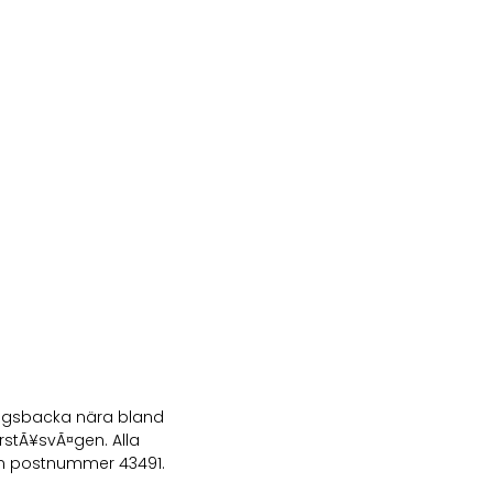
Kungsbacka nära bland
stÃ¥svÃ¤gen. Alla
om postnummer 43491.