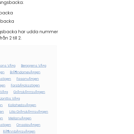
Kungsbacka:
gsbacka
gsbacka
ungsbacka har udda nummer
ån 2 till 2.
ons VÃ¤g
Berggrens VÃ¤g
gen
BrÃ¶ndomevÃ¤gen
nstigen
FasanvÃ¤gen
igen
ForsbÃ¤cksstigen
 VÃ¤g
GrÃ¤skÃ¤rrsvÃ¤gen
Jonttis VÃ¤g
en
KollahedsvÃ¤gen
gen
Lilla GrÃ¤skÃ¤rrsvÃ¤gen
en
MellanvÃ¤gen
stigen
OnsalavÃ¤gen
RÃ¶nnbÃ¤rsvÃ¤gen