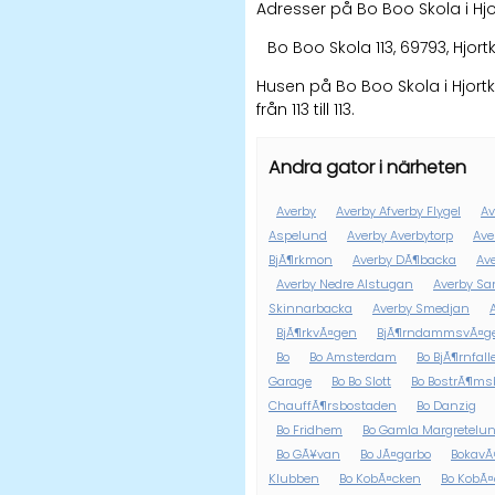
Adresser på Bo Boo Skola i Hjo
Bo Boo Skola 113, 69793, Hjort
Husen på Bo Boo Skola i Hjor
från 113 till 113.
Andra gator i närheten
Averby
Averby Afverby Flygel
Av
Aspelund
Averby Averbytorp
Ave
BjÃ¶rkmon
Averby DÃ¶backa
Ave
Averby Nedre Alstugan
Averby S
Skinnarbacka
Averby Smedjan
BjÃ¶rkvÃ¤gen
BjÃ¶rndammsvÃ¤g
Bo
Bo Amsterdam
Bo BjÃ¶rnfall
Garage
Bo Bo Slott
Bo BostrÃ¶ms
ChauffÃ¶rsbostaden
Bo Danzig
Bo Fridhem
Bo Gamla Margretelu
Bo GÃ¥van
Bo JÃ¤garbo
BokavÃ
Klubben
Bo KobÃ¤cken
Bo KobÃ