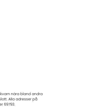
rtkvarn nära bland andra
ott. Alla adresser på
r 69793.