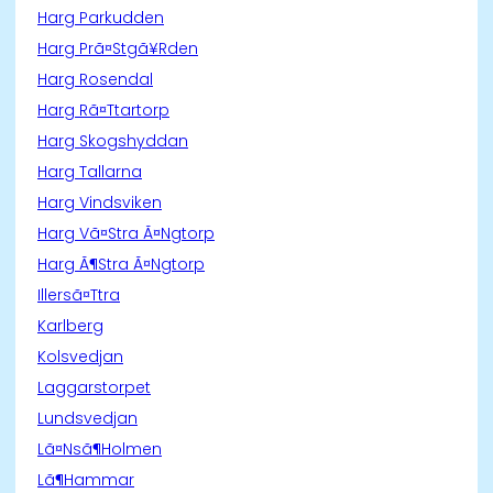
Harg Parkudden
Harg Prã¤Stgã¥Rden
Harg Rosendal
Harg Rã¤Ttartorp
Harg Skogshyddan
Harg Tallarna
Harg Vindsviken
Harg Vã¤Stra Ã¤Ngtorp
Harg Ã¶Stra Ã¤Ngtorp
Illersã¤Ttra
Karlberg
Kolsvedjan
Laggarstorpet
Lundsvedjan
Lã¤Nsã¶Holmen
Lã¶Hammar