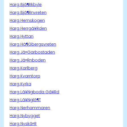
Harg Bjã¶Rkbyle
Harg Bjã¶Rnvreten
Harg Hemskogen
Harg Herrgã¥Rden
Harg Hyttan
Harg Hã¶Gbergsvreten
Harg Jã¤Garbostaden
Harg Jã¤Rnboden
Harg Karlberg
Harg Kvarntorp
Harg Kyrka
Harg Lã¥Ngboda Gã¥Rd
Harg Lã¥Nglã¶T
Harg Nerhammaren
Harg Nybygget
Harg Nyskã¤R