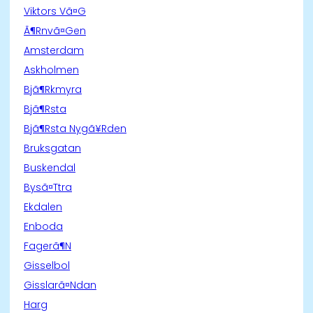
Viktors Vã¤G
Ã¶Rnvã¤Gen
Amsterdam
Askholmen
Bjã¶Rkmyra
Bjã¶Rsta
Bjã¶Rsta Nygã¥Rden
Bruksgatan
Buskendal
Bysã¤Ttra
Ekdalen
Enboda
Fagerã¶N
Gisselbol
Gisslarã¤Ndan
Harg