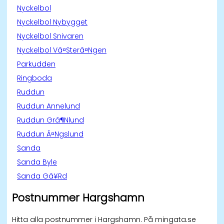
Nyckelbol
Nyckelbol Nybygget
Nyckelbol Snivaren
Nyckelbol Vã¤Sterã¤Ngen
Parkudden
Ringboda
Ruddun
Ruddun Annelund
Ruddun Grã¶Nlund
Ruddun Ã¤Ngslund
Sanda
Sanda Byle
Sanda Gã¥Rd
Postnummer Hargshamn
Hitta alla postnummer i Hargshamn. På mingata.se