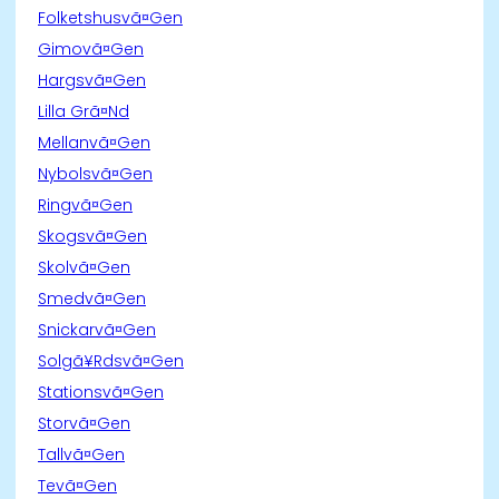
Folketshusvã¤Gen
Gimovã¤Gen
Hargsvã¤Gen
Lilla Grã¤Nd
Mellanvã¤Gen
Nybolsvã¤Gen
Ringvã¤Gen
Skogsvã¤Gen
Skolvã¤Gen
Smedvã¤Gen
Snickarvã¤Gen
Solgã¥Rdsvã¤Gen
Stationsvã¤Gen
Storvã¤Gen
Tallvã¤Gen
Tevã¤Gen