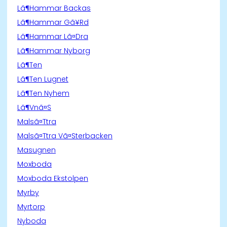
Lã¶Hammar Backas
Lã¶Hammar Gã¥Rd
Lã¶Hammar Lã¤Dra
Lã¶Hammar Nyborg
Lã¶Ten
Lã¶Ten Lugnet
Lã¶Ten Nyhem
Lã¶Vnã¤S
Malsã¤Ttra
Malsã¤Ttra Vã¤Sterbacken
Masugnen
Moxboda
Moxboda Ekstolpen
Myrby
Myrtorp
Nyboda