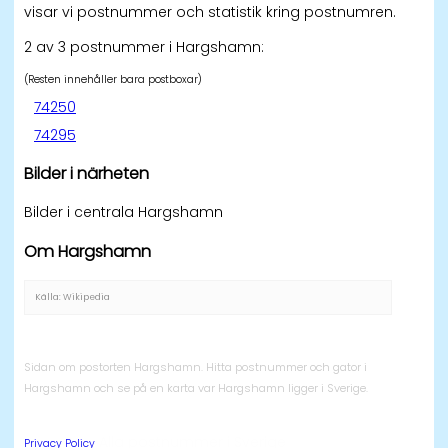
visar vi postnummer och statistik kring postnumren.
2 av 3 postnummer i Hargshamn:
(Resten innehåller bara postboxar)
74250
74295
Bilder i närheten
Bilder i centrala Hargshamn
Om Hargshamn
Källa: Wikipedia
Sidan om postorten Hargshamn. Hitta postnummer och gator i
Hargshamn och se på en karta var Hargshamn ligger i Sverige.
Alla postnummer i Sverige
Privacy Policy