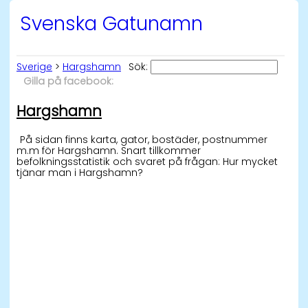
Svenska Gatunamn
Sverige
>
Hargshamn
Sök:
Gilla på facebook:
Hargshamn
På sidan finns karta, gator, bostäder, postnummer
m.m för Hargshamn. Snart tillkommer
befolkningsstatistik och svaret på frågan: Hur mycket
tjänar man i Hargshamn?