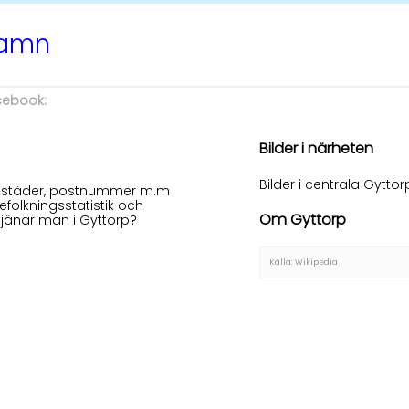
namn
acebook:
Bilder i närheten
Bilder i centrala Gyttor
 bostäder, postnummer m.m
efolkningsstatistik och
Om Gyttorp
tjänar man i Gyttorp?
Källa: Wikipedia