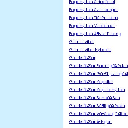
Fogdhyttan Stripafallet
Fogdhyttan Svartberget
Fogdhyttan Tjã¤Rnatorp
Fogdhyttan Vadtorpet
Fogdhyttan Ã¶Vre Taberg
Gamla Viker
Gamla Viker Nyboda
Grecksã¥Sar
Grecksã¥Sar Backagã¥Rden
Grecksã¥Sar Gã¤Stgivargã
Grecksã¥Sar Kapellet
Grecksã¥Sar Kopparhyttan
Grecksã¥Sar Sandã¥Sen
Grecksã¥Sar Sã¶Rgã¥Rden
Grecksã¥Sar Vã¤Stergã¥Rde
Grecksã¥Sar Ã¤Ngen