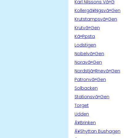
Karl Nilssons Vã¤G
Kollergã¥Ngsvã¤Gen
Krutstampsvã¤Gen
Krutvã¤Gen
Kã¤Ppsta
Lodstigen
Nobelvã¤Gen
Noravã¤Gen
Nordstjã¤Rnevã¤Gen
Patronvã¤Gen
Solbacken
Stationsvã¤Gen
Torget
Udden
Ã¥Brinken
Ã¥Shyttan Bushagen