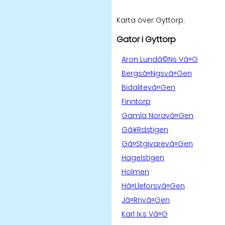
Karta över Gyttorp.
Gator i Gyttorp
Aron Lundã©Ns Vã¤G
Bergsã¤Ngsvã¤Gen
Bidalitevã¤Gen
Finntorp
Gamla Noravã¤Gen
Gã¥Rdstigen
Gã¤Stgivarevã¤Gen
Hagelstigen
Holmen
Hã¤Lleforsvã¤Gen
Jã¤Rnvã¤Gen
Karl Ix:s Vã¤G