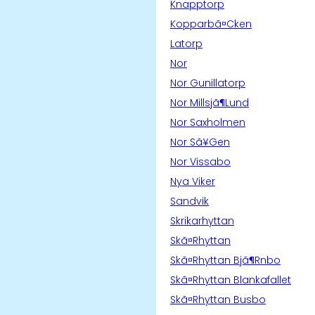
Knapptorp
Kopparbã¤Cken
Latorp
Nor
Nor Gunillatorp
Nor Millsjã¶Lund
Nor Saxholmen
Nor Sã¥Gen
Nor Vissabo
Nya Viker
Sandvik
Skrikarhyttan
Skã¤Rhyttan
Skã¤Rhyttan Bjã¶Rnbo
Skã¤Rhyttan Blankafallet
Skã¤Rhyttan Busbo