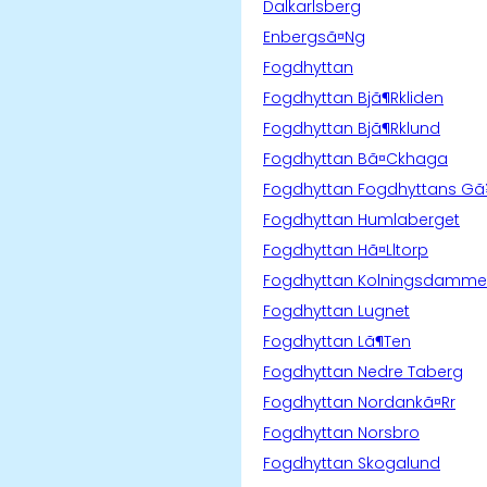
Dalkarlsberg
Enbergsã¤Ng
Fogdhyttan
Fogdhyttan Bjã¶Rkliden
Fogdhyttan Bjã¶Rklund
Fogdhyttan Bã¤Ckhaga
Fogdhyttan Fogdhyttans G
Fogdhyttan Humlaberget
Fogdhyttan Hã¤Lltorp
Fogdhyttan Kolningsdamm
Fogdhyttan Lugnet
Fogdhyttan Lã¶Ten
Fogdhyttan Nedre Taberg
Fogdhyttan Nordankã¤Rr
Fogdhyttan Norsbro
Fogdhyttan Skogalund