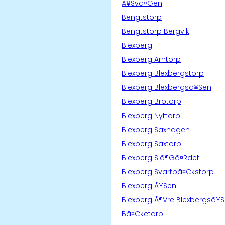
Ã¥Svã¤Gen
Bengtstorp
Bengtstorp Bergvik
Blexberg
Blexberg Arntorp
Blexberg Blexbergstorp
Blexberg Blexbergsã¥Sen
Blexberg Brotorp
Blexberg Nyttorp
Blexberg Saxhagen
Blexberg Saxtorp
Blexberg Sjã¶Gã¤Rdet
Blexberg Svartbã¤Ckstorp
Blexberg Ã¥Sen
Blexberg Ã¶Vre Blexbergsã¥
Bã¤Cketorp