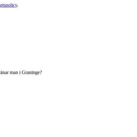
tetspolicy
.
tjänar man i Graninge?