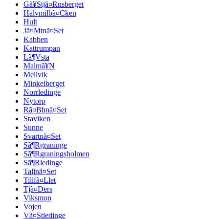
Gã¥Stjã¤Rnsberget
Halvmilbã¤Cken
Hult
Jã¤Mtnã¤Set
Kabben
Kattrumpan
Lã¶Vsta
Malmã¥N
Mellvik
Minkelberget
Norrledinge
Nytorp
Rã¤Bbnã¤Set
Staviken
Sunne
Svartnã¤Set
Sã¶Rgraninge
Sã¶Rgraningsholmen
Sã¶Rledinge
Tallnã¤Set
Tillfã¤Llet
Tjã¤Ders
Viksmon
Vojen
Vã¤Stledinge