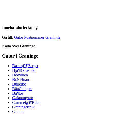
Innehållsförteckning
Gå till:
Gator
Postnummer Graninge
Karta över Graninge.
Gator i Graninge
Bastusjã¶Berget
Bjã¶Rknã¤Set
Bodviken
Brã¤Nnan
Bullerbo
Bã¤Ckinget
Bã¶Le
Galantmyran
Gammelgã¥Rden
Graningebruk
Grunne