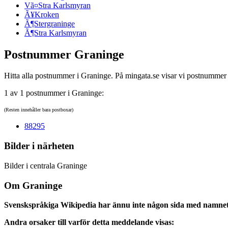
Vã¤Stra Karlsmyran
Ã¥Kroken
Ã¶Stergraninge
Ã¶Stra Karlsmyran
Postnummer Graninge
Hitta alla postnummer i Graninge. På mingata.se visar vi postnummer 
1 av 1 postnummer i Graninge:
(Resten innehåller bara postboxar)
88295
Bilder i närheten
Bilder i centrala Graninge
Om Graninge
Svenskspråkiga Wikipedia har ännu inte någon sida med namne
Andra orsaker till varför detta meddelande visas: