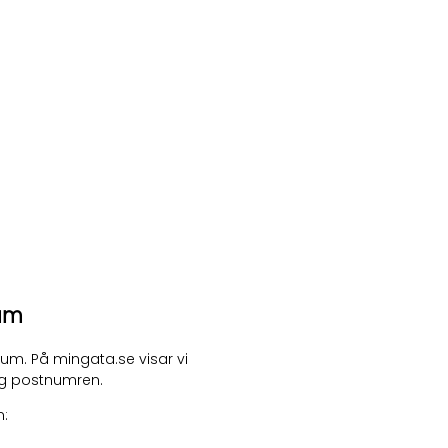
um
rum. På mingata.se visar vi
ng postnumren.
m: