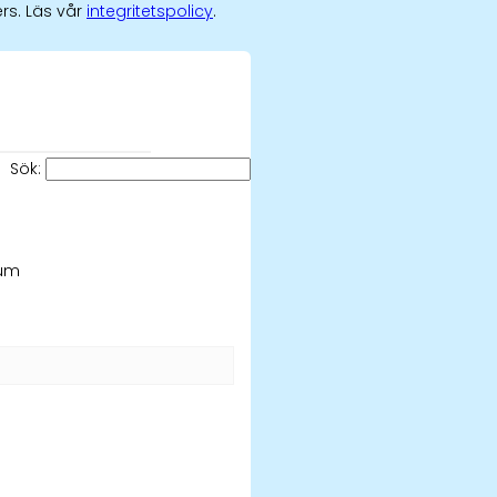
rs. Läs vår
integritetspolicy
.
Sök:
rum