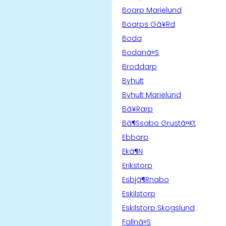
Boarp Marielund
Boarps Gã¥Rd
Boda
Bodanã¤S
Broddarp
Byhult
Byhult Marielund
Bã¥Rarp
Bã¶Ssabo Grustã¤Kt
Ebbarp
Ekã¶N
Erikstorp
Esbjã¶Rnabo
Eskilstorp
Eskilstorp Skogslund
Fallnã¤S