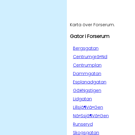
Karta över Forserum.
Gator i Forserum
Bergsgatan
Centrumgrã¤Nd
Centrumplan
Dammgatan
Esplanadgatan
Gã¥Ngstigen
Lidgatan
Lillsjã¶Vã¤Gen
Nã¤Ssjã¶Vã¤Gen
Runseryd
Skogsgatan