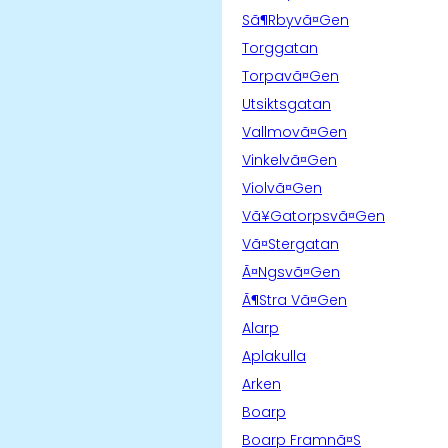
Sã¶Rbyvã¤Gen
Torggatan
Torpavã¤Gen
Utsiktsgatan
Vallmovã¤Gen
Vinkelvã¤Gen
Violvã¤Gen
Vã¥Gatorpsvã¤Gen
Vã¤Stergatan
Ã¤Ngsvã¤Gen
Ã¶Stra Vã¤Gen
Alarp
Aplakulla
Arken
Boarp
Boarp Framnã¤S