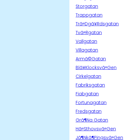
Storgatan
Trappgatan
Trã¤Dgã¥Rdsgatan
Tvã¤Rgatan
Vallgatan
Villagatan
Armã©Gatan
Blã¥Klocksvã¤Gen
Cirkelgatan
Fabriksgatan
Fiabgatan
Fortunagatan
Fredsgatan
Grã¶Na Gatan
Hã¤Sthovsvã¤Gen
Jã¶Nkã¶Pingsvã¤Gen