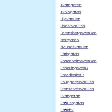
Kvarngatan
Kyrkogatan
Liljevã¤Gen
Lindellvã¤Gen
Lorensbergsvã¤Gen
Norrgatan
Nylundsvã¤Gen
Parkgatan
Rosenholmsvã¤Gen
Scherlingsvã¤G
Smedjeslã¤Tt
Snuggarpsvã¤Gen
Stenserydsvã¤Gen
Svangatan
Sã¶Dergatan
Sã¶Rby