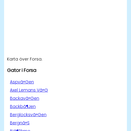
Karta över Forsa.
Gator i Forsa
Aspvã¤Gen
Axel Lemans Vã¤G
Backavã¤Gen
Backbã¶Jen
Berglocksvã¤Gen
Bergnã¤S
Bjã¶Rkmo