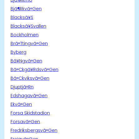
Bjã¶Rkvã¤Gen
Blacksã¥S
Blacksã¥Svallen
Bockholmen
Brã¤Ttingvã¤Gen
Byberg
Bã¥Ngvã¤Gen
Bã¤Ckgã¥Rdsvã¤Gen
Bã¤Ckviksvã¤Gen
Djuptjã¤Rn
Edshagavã¤Gen
Ekvã¤Gen
Forsa Skidstadion
Forsavã¤Gen
Fredriksbergsvã¤Gen
Frejavã¤Gen