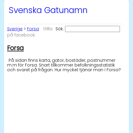
Svenska Gatunamn
Sverige
>
Forsa
Gilla
Sök:
på facebook:
Forsa
På sidan finns karta, gator, bostäder, postnummer
m.m för Forsa. Snart tillkommer befolkningsstatistik
och svaret på frågan: Hur mycket tjänar man i Forsa?