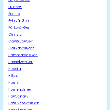
Frã¤Nã¶
Funsta
Fyhrvã¤Gen
Fã¤Ltvã¤Gen
Glimsta
Gã¥Rkvã¤Gen
Gã¤Rdsã¤Nget
Hammarvã¤Gen
Hasselvã¤Gen
Hedsta
Hillsta
Horne
Horneholmen
Hã¤Ggnã¤S
Hã¶Ckensvã¤Gen
Kapellvã¤Gen