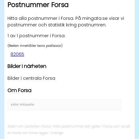
Postnummer Forsa
Hitta alla postnummer i Forsa. På mingata.se visar vi
postnummer och statistik kring postnumren.
1 av 1 postnummer i Forsa:
(Resten innehåller bara postboxar)
82065
Bilder i närheten
Bilder i centrala Forsa
Om Forsa
Källa: Wikipedia
Sidan om postorten Forsa. Hitta postnummer och gator i Forsa och se på
en karta var Forsa ligger i Sverige.