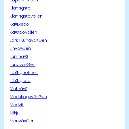
Klã¥Ngsta
Klã¥Ngstavallen
Kã¤Lkebo
Kã¤Xbovallen
Lars I Lundvã¤Gen
Linvã¤Gen
Lumnã¤S
Lundvã¤Gen
Lã¥Ngholmen
Lã¥Ngsbo
Matnã¤S
Medskogsvã¤Gen
Medvik
Mikje
Monvã¤Gen