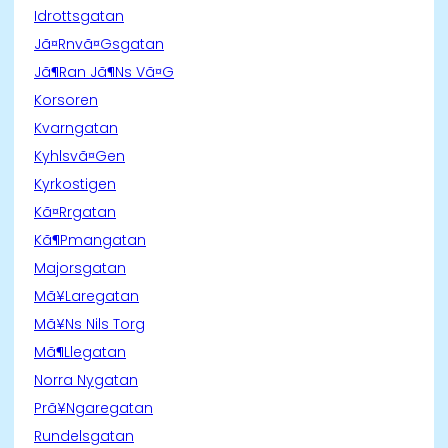
Idrottsgatan
Jã¤Rnvã¤Gsgatan
Jã¶Ran Jã¶Ns Vã¤G
Korsoren
Kvarngatan
Kyhlsvã¤Gen
Kyrkostigen
Kã¤Rrgatan
Kã¶Pmangatan
Majorsgatan
Mã¥Laregatan
Mã¥Ns Nils Torg
Mã¶Llegatan
Norra Nygatan
Prã¥Ngaregatan
Rundelsgatan