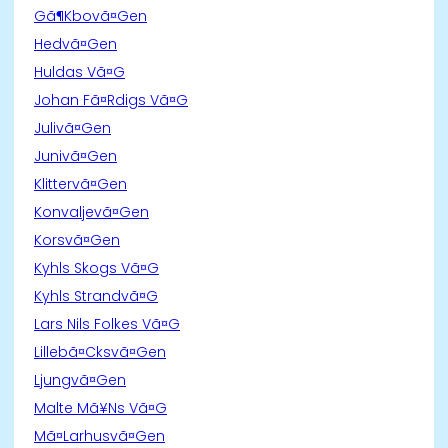
Gã¶Kbovã¤Gen
Hedvã¤Gen
Huldas Vã¤G
Johan Fã¤Rdigs Vã¤G
Julivã¤Gen
Junivã¤Gen
Klittervã¤Gen
Konvaljevã¤Gen
Korsvã¤Gen
Kyhls Skogs Vã¤G
Kyhls Strandvã¤G
Lars Nils Folkes Vã¤G
Lillebã¤Cksvã¤Gen
Ljungvã¤Gen
Malte Mã¥Ns Vã¤G
Mã¤Larhusvã¤Gen