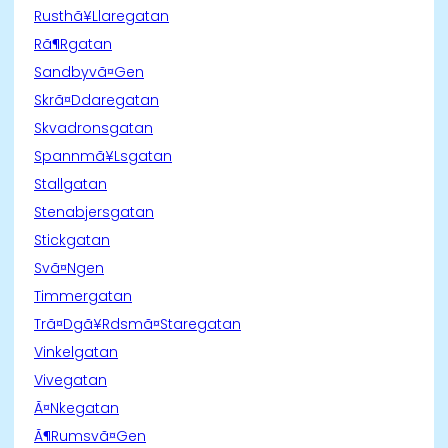
Rusthã¥Llaregatan
Rã¶Rgatan
Sandbyvã¤Gen
Skrã¤Ddaregatan
Skvadronsgatan
Spannmã¥Lsgatan
Stallgatan
Stenabjersgatan
Stickgatan
Svã¤Ngen
Timmergatan
Trã¤Dgã¥Rdsmã¤Staregatan
Vinkelgatan
Vivegatan
Ã¤Nkegatan
Ã¶Rumsvã¤Gen