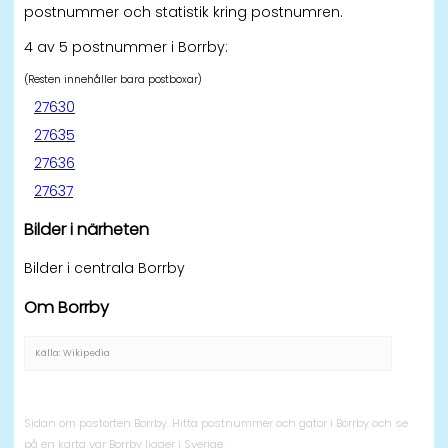
postnummer och statistik kring postnumren.
4 av 5 postnummer i Borrby:
(Resten innehåller bara postboxar)
27630
27635
27636
27637
Bilder i närheten
Bilder i centrala Borrby
Om Borrby
Källa: Wikipedia
Sidan om postorten Borrby. Hitta postnummer och gator i Borrby och se
på en karta var Borrby ligger i Sverige.