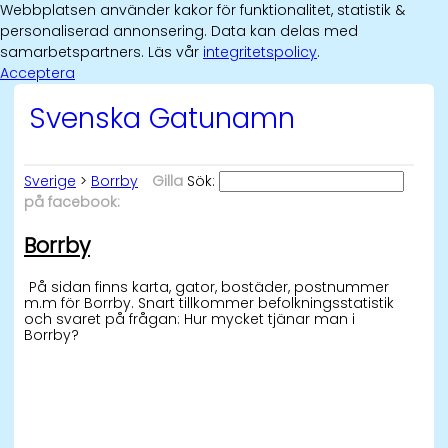
Webbplatsen använder kakor för funktionalitet, statistik &
personaliserad annonsering. Data kan delas med
samarbetspartners. Läs vår
integritetspolicy
.
Acceptera
Svenska Gatunamn
Sverige
>
Borrby
Gilla
Sök:
på facebook:
Borrby
På sidan finns karta, gator, bostäder, postnummer
m.m för Borrby. Snart tillkommer befolkningsstatistik
och svaret på frågan: Hur mycket tjänar man i
Borrby?