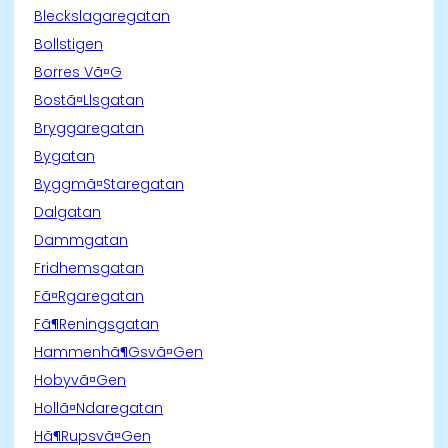
Bleckslagaregatan
Bollstigen
Borres Vã¤G
Bostã¤Llsgatan
Bryggaregatan
Bygatan
Byggmã¤Staregatan
Dalgatan
Dammgatan
Fridhemsgatan
Fã¤Rgaregatan
Fã¶Reningsgatan
Hammenhã¶Gsvã¤Gen
Hobyvã¤Gen
Hollã¤Ndaregatan
Hã¶Rupsvã¤Gen