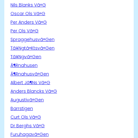
Nils Blanks Vã¤G
Oscar Ols Vã¤G
Per Anders Vã¤G
Per Ols Vã¤G
Spraggehusvã¤Gen
Tã¥Ngtã¤Ktsvã¤Gen
Tã¥Ngvã¤Gen
Ã¶Rnahusen
Ã¶Rnahusvã¤Gen
Albert Jã¶Ns Vã¤G
Anders Blancks Vã¤G
Augustivã¤Gen
Barrstigen
Curt Ols Vã¤G
Dr Berghs Vã¤G
Furuhagavã¤Gen