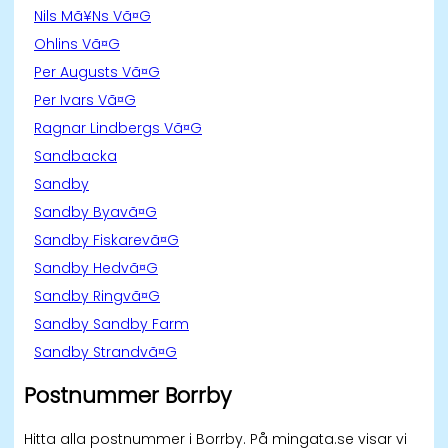
Nils Mã¥Ns Vã¤G
Ohlins Vã¤G
Per Augusts Vã¤G
Per Ivars Vã¤G
Ragnar Lindbergs Vã¤G
Sandbacka
Sandby
Sandby Byavã¤G
Sandby Fiskarevã¤G
Sandby Hedvã¤G
Sandby Ringvã¤G
Sandby Sandby Farm
Sandby Strandvã¤G
Postnummer Borrby
Hitta alla postnummer i Borrby. På mingata.se visar vi