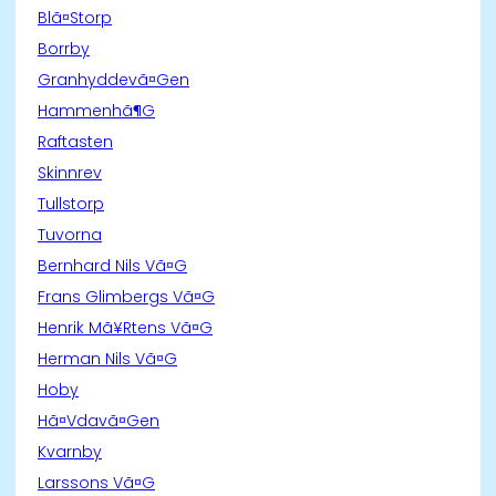
Blã¤Storp
Borrby
Granhyddevã¤Gen
Hammenhã¶G
Raftasten
Skinnrev
Tullstorp
Tuvorna
Bernhard Nils Vã¤G
Frans Glimbergs Vã¤G
Henrik Mã¥Rtens Vã¤G
Herman Nils Vã¤G
Hoby
Hã¤Vdavã¤Gen
Kvarnby
Larssons Vã¤G