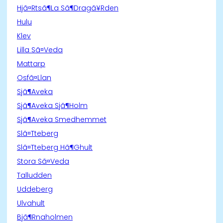
Hjã¤Rtsã¶La Sã¶Dragã¥Rden
Hulu
Klev
Lilla Sã¤Veda
Mattarp
Osfã¤Llan
Sjã¶Aveka
Sjã¶Aveka Sjã¶Holm
Sjã¶Aveka Smedhemmet
Slã¤Tteberg
Slã¤Tteberg Hã¶Ghult
Stora Sã¤Veda
Talludden
Uddeberg
Ulvahult
Bjã¶Rnaholmen