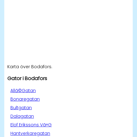
Karta över Bodafors.
Gator i Bodafors
Allã©Gatan
Bonaregatan
Bultgatan
Dalagatan
Elof Erikssons Vã¤G
Hantverkaregatan