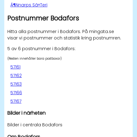
Ã¶Nnarps Sã¤Teri
Postnummer Bodafors
Hitta alla postnummer i Bodafors. På mingata.se
visar vi postnummer och statistik kring postnumren.
5 av 6 postnummer i Bodafors:
(Resten innehåller bara postboxar)
57161
57162
57163
57166
57167
Bilder i närheten
Bilder i centrala Bodafors
Om Bodafors