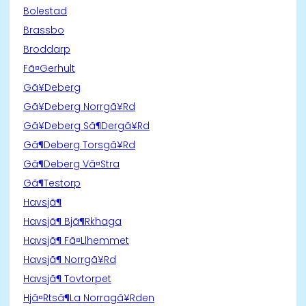
Bolestad
Brassbo
Broddarp
Fã¤Gerhult
Gã¥Deberg
Gã¥Deberg Norrgã¥Rd
Gã¥Deberg Sã¶Dergã¥Rd
Gã¶Deberg Torsgã¥Rd
Gã¶Deberg Vã¤Stra
Gã¶Testorp
Havsjã¶
Havsjã¶ Bjã¶Rkhaga
Havsjã¶ Fã¤Llhemmet
Havsjã¶ Norrgã¥Rd
Havsjã¶ Tovtorpet
Hjã¤Rtsã¶La Norragã¥Rden