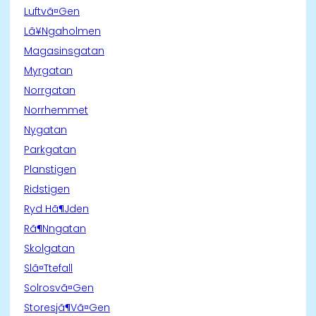
Luftvã¤Gen
Lã¥Ngaholmen
Magasinsgatan
Myrgatan
Norrgatan
Norrhemmet
Nygatan
Parkgatan
Planstigen
Ridstigen
Ryd Hã¶Jden
Rã¶Nngatan
Skolgatan
Slã¤Ttefall
Solrosvã¤Gen
Storesjã¶Vã¤Gen