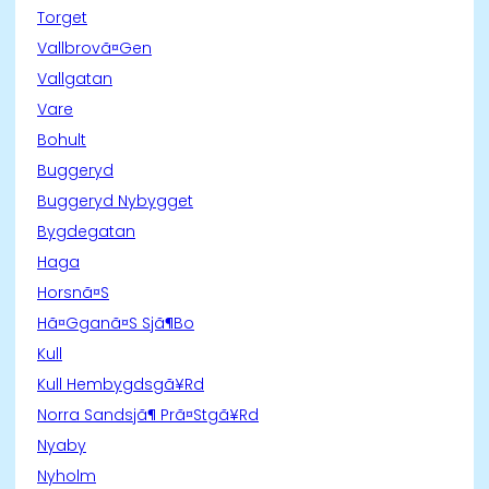
Torget
Vallbrovã¤Gen
Vallgatan
Vare
Bohult
Buggeryd
Buggeryd Nybygget
Bygdegatan
Haga
Horsnã¤S
Hã¤Gganã¤S Sjã¶Bo
Kull
Kull Hembygdsgã¥Rd
Norra Sandsjã¶ Prã¤Stgã¥Rd
Nyaby
Nyholm