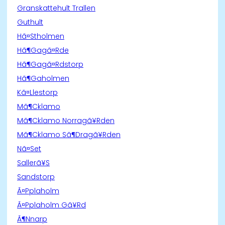
Granskattehult Trallen
Guthult
Hã¤Stholmen
Hã¶Gagã¤Rde
Hã¶Gagã¤Rdstorp
Hã¶Gaholmen
Kã¤Llestorp
Mã¶Cklamo
Mã¶Cklamo Norragã¥Rden
Mã¶Cklamo Sã¶Dragã¥Rden
Nã¤Set
Sallerã¥S
Sandstorp
Ã¤Pplaholm
Ã¤Pplaholm Gã¥Rd
Ã¶Nnarp