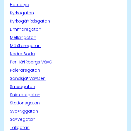
Hornaryd
Kyrkogatan
Kyrkogã¥Rdsgatan
Limmaregatan
Mellangatan
Mã¥Laregatan
Nedre Boda
Per Hã¶Rbergs Vã¤G
Poleraregatan
Sandsjã¶Vã¤Gen
Smedgatan
Snickaregatan
Stationsgatan
Svã¤Nggatan
Sã¤Vegatan
Tallgatan