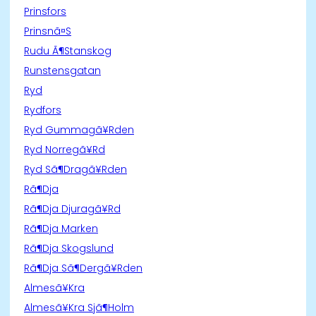
Prinsfors
Prinsnã¤S
Rudu Ã¶Stanskog
Runstensgatan
Ryd
Rydfors
Ryd Gummagã¥Rden
Ryd Norregã¥Rd
Ryd Sã¶Dragã¥Rden
Rã¶Dja
Rã¶Dja Djuragã¥Rd
Rã¶Dja Marken
Rã¶Dja Skogslund
Rã¶Dja Sã¶Dergã¥Rden
Almesã¥Kra
Almesã¥Kra Sjã¶Holm