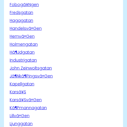
Fobogã¥Ngen
Fredsgatan
Hagagatan
Handelsvã¤Gen
Hemvã¤Gen
Holmengatan
Hã¶Jdgatan
Industrigatan
John Zeinwoltsgatan
Jã¶Nkã¶Pingsvã¤Gen
Kapellgatan
Karsã¥S
Karsã¥Svã¤Gen
Kã¶Pmannagatan
Lillvã¤Gen
Ljunggatan