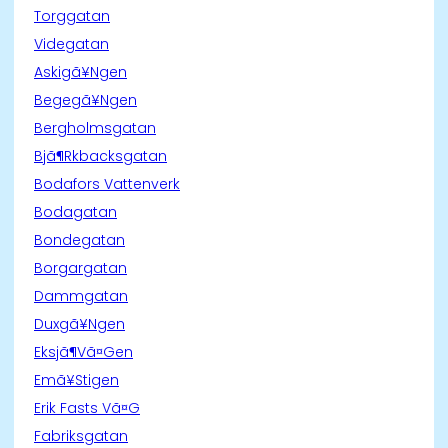
Torggatan
Videgatan
Askigã¥Ngen
Begegã¥Ngen
Bergholmsgatan
Bjã¶Rkbacksgatan
Bodafors Vattenverk
Bodagatan
Bondegatan
Borgargatan
Dammgatan
Duxgã¥Ngen
Eksjã¶Vã¤Gen
Emã¥Stigen
Erik Fasts Vã¤G
Fabriksgatan