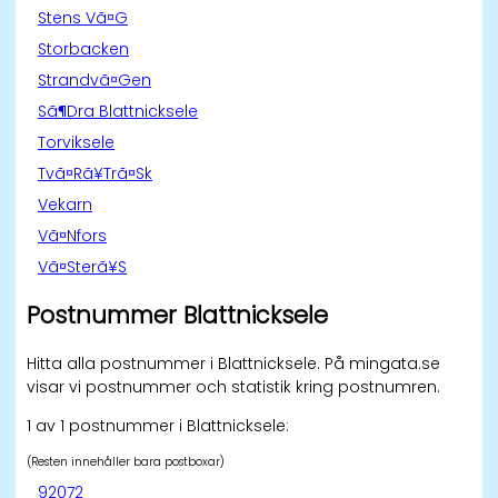
Stens Vã¤G
Storbacken
Strandvã¤Gen
Sã¶Dra Blattnicksele
Torviksele
Tvã¤Rã¥Trã¤Sk
Vekarn
Vã¤Nfors
Vã¤Sterã¥S
Postnummer Blattnicksele
Hitta alla postnummer i Blattnicksele. På mingata.se
visar vi postnummer och statistik kring postnumren.
1 av 1 postnummer i Blattnicksele:
(Resten innehåller bara postboxar)
92072