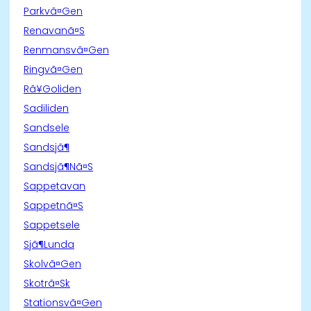
Parkvã¤Gen
Renavanã¤S
Renmansvã¤Gen
Ringvã¤Gen
Rã¥Goliden
Sadiliden
Sandsele
Sandsjã¶
Sandsjã¶Nã¤S
Sappetavan
Sappetnã¤S
Sappetsele
Sjã¶Lunda
Skolvã¤Gen
Skotrã¤Sk
Stationsvã¤Gen