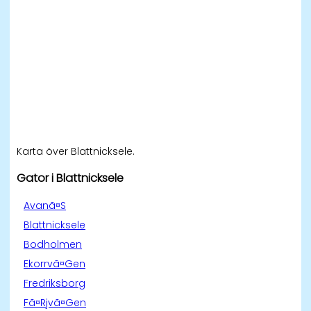
Karta över Blattnicksele.
Gator i Blattnicksele
Avanã¤S
Blattnicksele
Bodholmen
Ekorrvã¤Gen
Fredriksborg
Fã¤Rjvã¤Gen