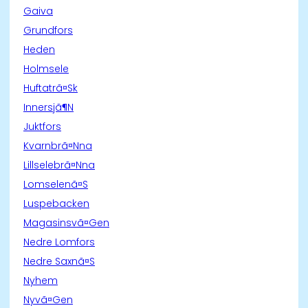
Gaiva
Grundfors
Heden
Holmsele
Huftatrã¤Sk
Innersjã¶N
Juktfors
Kvarnbrã¤Nna
Lillselebrã¤Nna
Lomselenã¤S
Luspebacken
Magasinsvã¤Gen
Nedre Lomfors
Nedre Saxnã¤S
Nyhem
Nyvã¤Gen