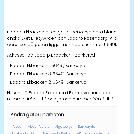
Ebbarp Ekbacken är en gata i Bankeryd nära bland
andra Eket LiljegÃ¥rden och Ebbarp Rosenborg. Alla
adresser på gatan ligger inom postnummer 56491.
Adresser på Ebbarp Ekbacken i Bankeryd:
Ebbarp Ekbacken 1, 56491, Bankeryd
Ebbarp Ekbacken 3, 56491, Bankeryd
Ebbarp Ekbacken 2, 56491, Bankeryd
Husen på Ebbarp Ekbacken i Bankeryd har udda
nummer från 1 till 3 och jämna nummer från 2 till 2.
Andra gator i närheten
Aledal
Aledal Alefors
Algutseryd
Bankeryds
HembygdsgÃ¥rd
Bankeryds Kyrka
BjÃ¶rnebergsvÃ¤gen