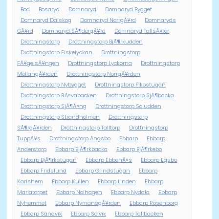
Bod
Bosaryd
Domnaryd
Domnaryd Bygget
Domnaryd Dalskog
Domnaryd NorrgÃ¥rd
Domnaryds
GÃ¥rd
Domnaryd SÃ¶dergÃ¥rd
Domnaryd TallsÃ¤ter
Drottningstorp
Drottningstorp BjÃ¶rkudden
Drottningstorp Fiskelyckan
Drottningstorp
FÃ¥gelsÃ¥ngen
Drottningstorp Lyckorna
Drottningstorp
MellangÃ¥rden
Drottningstorp NorrgÃ¥rden
Drottningstorp Nybygget
Drottningstorp Pikostugan
Drottningstorp RÃ¤vabacken
Drottningstorp SjÃ¶backa
Drottningstorp SjÃ¶Ã¤ng
Drottningstorp Soludden
Drottningstorp Strandholmen
Drottningstorp
SÃ¶rgÃ¥rden
Drottningstorp Talltorp
Drottningstorp
TuppÃ¥s
Drottningstorp Ãngsbo
Ebbarp
Ebbarp
Anderstorp
Ebbarp BjÃ¶rkbacka
Ebbarp BjÃ¶rkebo
Ebbarp BjÃ¶rkstugan
Ebbarp EbbenÃ¤s
Ebbarp Egsbo
Ebbarp Fridslund
Ebbarp Grindstugan
Ebbarp
Karlshem
Ebbarp Kullen
Ebbarp Linden
Ebbarp
Mariatorpet
Ebbarp Nolhagen
Ebbarp Nydala
Ebbarp
Nyhemmet
Ebbarp NymansgÃ¥rden
Ebbarp Rosenborg
Ebbarp Sandvik
Ebbarp Solvik
Ebbarp Tallbacken