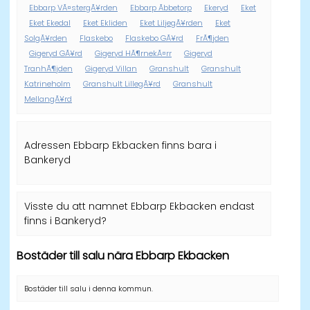
Ebbarp VÃ¤stergÃ¥rden
Ebbarp Ãbbetorp
Ekeryd
Eket
Eket Ekedal
Eket Ekliden
Eket LiljegÃ¥rden
Eket
SolgÃ¥rden
Flaskebo
Flaskebo GÃ¥rd
FrÃ¶jden
Gigeryd GÃ¥rd
Gigeryd HÃ¶rnekÃ¤rr
Gigeryd
TranhÃ¶jden
Gigeryd Villan
Granshult
Granshult
Katrineholm
Granshult LillegÃ¥rd
Granshult
MellangÃ¥rd
Adressen Ebbarp Ekbacken finns bara i
Bankeryd
Visste du att namnet Ebbarp Ekbacken endast
finns i Bankeryd?
Bostäder till salu nära Ebbarp Ekbacken
Bostäder till salu i denna kommun.