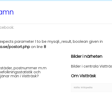
namn
acebook:
xpects parameter 1 to be mysqli_result, boolean given in
a.se/postort.php
on line
8
Bilder i närheten
Bilder i centrala Vistträ
 bostäder, postnummer m.m
befolkningsstatistik och
Om Vistträsk
jänar man i Vistträsk?
Källa: Wikipedia