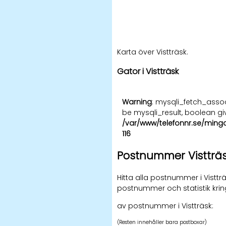
Karta över Vistträsk.
Gator i Vistträsk
Warning
: mysqli_fetch_asso
be mysqli_result, boolean gi
/var/www/telefonnr.se/ming
116
Postnummer Vistträ
Hitta alla postnummer i Vistträ
postnummer och statistik kri
av postnummer i Vistträsk:
(Resten innehåller bara postboxar)