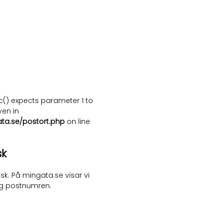
c() expects parameter 1 to
ven in
ata.se/postort.php
on line
sk
sk. På mingata.se visar vi
ng postnumren.