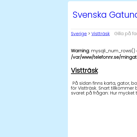
Svenska Gatu
Sverige
>
Vistträsk
Gilla på f
Warning
: mysqli_num_rows() e
/var/www/telefonnr.se/mingat
Vistträsk
På sidan finns karta, gator,
för Vistträsk. Snart tillkommer 
svaret på frågan: Hur mycket t