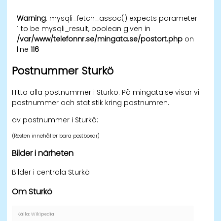
Warning
: mysqli_fetch_assoc() expects parameter
1 to be mysqli_result, boolean given in
/var/www/telefonnr.se/mingata.se/postort.php
on
line
116
Postnummer Sturkö
Hitta alla postnummer i Sturkö. På mingata.se visar vi
postnummer och statistik kring postnumren.
av postnummer i Sturkö:
(Resten innehåller bara postboxar)
Bilder i närheten
Bilder i centrala Sturkö
Om Sturkö
Källa: Wikipedia