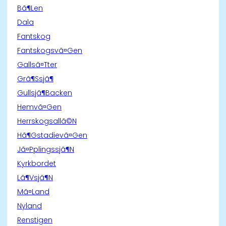
Bã¶Len
Dala
Fantskog
Fantskogsvã¤Gen
Gallsã¤Tter
Grã¶Ssjã¶
Gullsjã¶Backen
Hemvã¤Gen
Herrskogsallã©N
Hã¶Gstadievã¤Gen
Jã¤Pplingssjã¶N
Kyrkbordet
Lã¶Vsjã¶N
Mã¤Land
Nyland
Renstigen