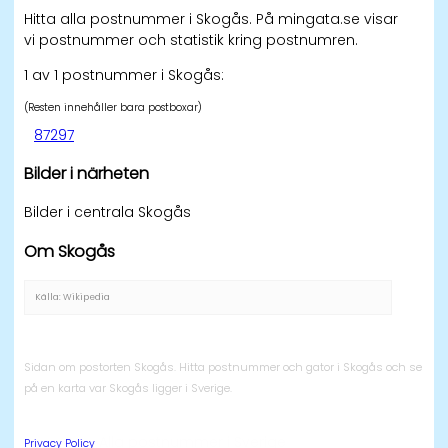
Hitta alla postnummer i Skogås. På mingata.se visar
vi postnummer och statistik kring postnumren.
1 av 1 postnummer i Skogås:
(Resten innehåller bara postboxar)
87297
Bilder i närheten
Bilder i centrala Skogås
Om Skogås
Källa: Wikipedia
Sidan om postorten Skogås. Hitta postnummer och gator i Skogås och se
på en karta var Skogås ligger i Sverige.
Alla postnummer i Sverige
Privacy Policy