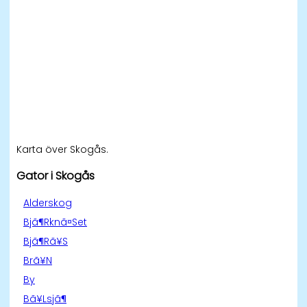
Karta över Skogås.
Gator i Skogås
Alderskog
Bjã¶Rknã¤Set
Bjã¶Rã¥S
Brã¥N
By
Bã¥Lsjã¶