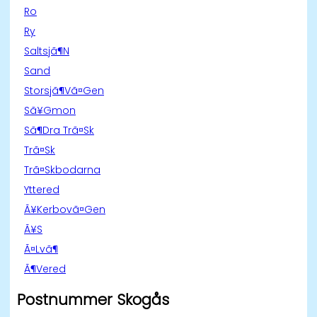
Ro
Ry
Saltsjã¶N
Sand
Storsjã¶Vã¤Gen
Sã¥Gmon
Sã¶Dra Trã¤Sk
Trã¤Sk
Trã¤Skbodarna
Yttered
Ã¥Kerbovã¤Gen
Ã¥S
Ã¤Lvã¶
Ã¶Vered
Postnummer Skogås