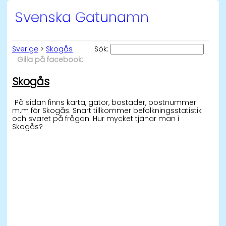
Svenska Gatunamn
Sverige
>
Skogås
Sök:
Gilla på facebook:
Skogås
På sidan finns karta, gator, bostäder, postnummer
m.m för Skogås. Snart tillkommer befolkningsstatistik
och svaret på frågan: Hur mycket tjänar man i
Skogås?