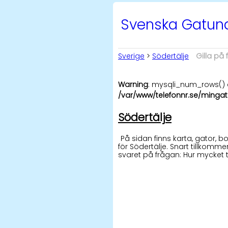
Svenska Gatu
Sverige
>
Södertälje
Gilla på
Warning
: mysqli_num_rows() e
/var/www/telefonnr.se/mingat
Södertälje
På sidan finns karta, gator,
för Södertälje. Snart tillkomme
svaret på frågan: Hur mycket 