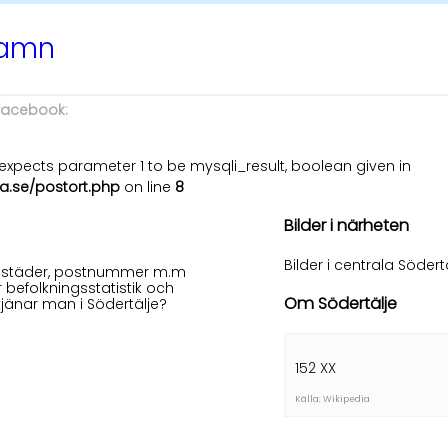
namn
 facebook:
xpects parameter 1 to be mysqli_result, boolean given in
a.se/postort.php
on line
8
Bilder i närheten
Bilder i centrala Södert
 bostäder, postnummer m.m
r befolkningsstatistik och
Om Södertälje
tjänar man i Södertälje?
152 XX
Källa: Wikipedia