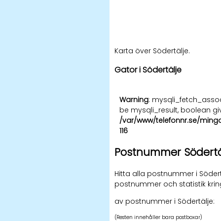
Karta över Södertälje.
Gator i Södertälje
Warning
: mysqli_fetch_asso
be mysqli_result, boolean gi
/var/www/telefonnr.se/ming
116
Postnummer Södertä
Hitta alla postnummer i Södert
postnummer och statistik kri
av postnummer i Södertälje:
(Resten innehåller bara postboxar)