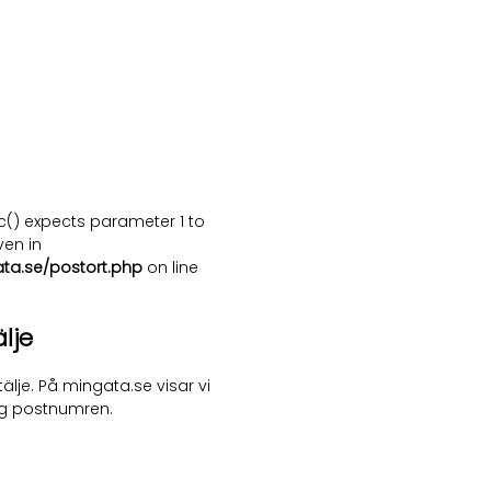
c() expects parameter 1 to
ven in
ata.se/postort.php
on line
lje
älje. På mingata.se visar vi
ng postnumren.