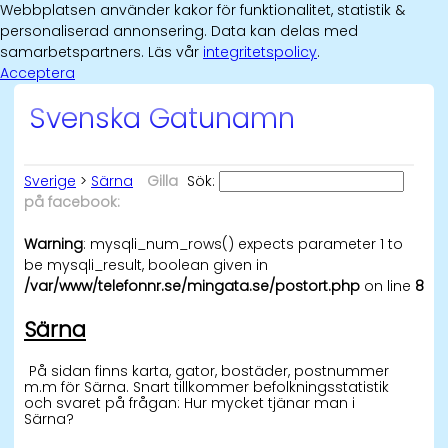
Webbplatsen använder kakor för funktionalitet, statistik &
personaliserad annonsering. Data kan delas med
samarbetspartners. Läs vår
integritetspolicy
.
Acceptera
Svenska Gatunamn
Sverige
>
Särna
Gilla
Sök:
på facebook:
Warning
: mysqli_num_rows() expects parameter 1 to
be mysqli_result, boolean given in
/var/www/telefonnr.se/mingata.se/postort.php
on line
8
Särna
På sidan finns karta, gator, bostäder, postnummer
m.m för Särna. Snart tillkommer befolkningsstatistik
och svaret på frågan: Hur mycket tjänar man i
Särna?