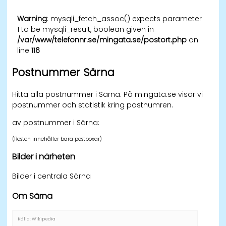
Warning
: mysqli_fetch_assoc() expects parameter
1 to be mysqli_result, boolean given in
/var/www/telefonnr.se/mingata.se/postort.php
on
line
116
Postnummer Särna
Hitta alla postnummer i Särna. På mingata.se visar vi
postnummer och statistik kring postnumren.
av postnummer i Särna:
(Resten innehåller bara postboxar)
Bilder i närheten
Bilder i centrala Särna
Om Särna
Källa: Wikipedia