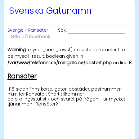
Svenska Gatunamn
Sverige
>
Ransäter
Sök:
Gilla på facebook:
Warning
: mysqli_num_rows() expects parameter 1 to
be mysqli_result, boolean given in
/var/www/telefonnr.se/mingata.se/postort.php
on line
8
Ransäter
På sidan finns karta, gator, bostäder, postnummer
m.m för Ransäter. Snart tillkommer
befolkningsstatistik och svaret på frågan: Hur mycket
tjänar man i Ransäter?