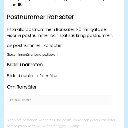
line
116
Postnummer Ransäter
Hitta alla postnummer i Ransäter. På mingata.se
visar vi postnummer och statistik kring postnumren.
av postnummer i Ransäter:
(Resten innehåller bara postboxar)
Bilder i närheten
Bilder i centrala Ransäter
Om Ransäter
Källa: Wikipedia
Sidan om postorten Ransäter. Hitta postnummer och gator i Ransäter
och se på en karta var Ransäter ligger i Sverige.