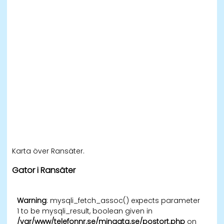
Karta över Ransäter.
Gator i Ransäter
Warning
: mysqli_fetch_assoc() expects parameter
1 to be mysqli_result, boolean given in
/var/www/telefonnr.se/mingata.se/postort.php
on