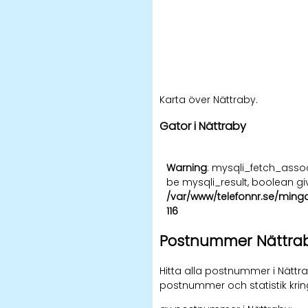
Karta över Nättraby.
Gator i Nättraby
Warning
: mysqli_fetch_asso
be mysqli_result, boolean gi
/var/www/telefonnr.se/ming
116
Postnummer Nättra
Hitta alla postnummer i Nättra
postnummer och statistik kri