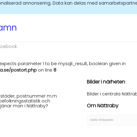
ersonaliserad annonsering. Data kan delas med samarbetspartne
namn
facebook:
xpects parameter 1 to be mysqli_result, boolean given in
a.se/postort.php
on line
8
Bilder i närheten
Bilder i centrala Nättra
 bostäder, postnummer m.m
befolkningsstatistik och
Om Nättraby
tjänar man i Nättraby?
Källa: Wikipedia