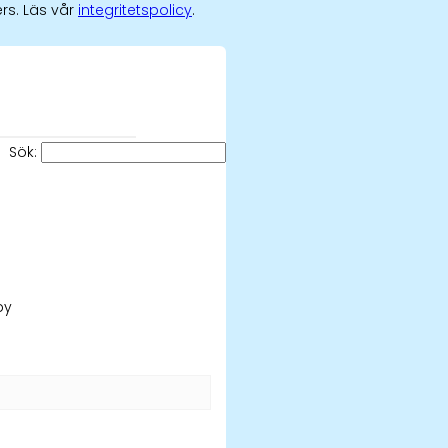
rs. Läs vår
integritetspolicy
.
Sök:
by