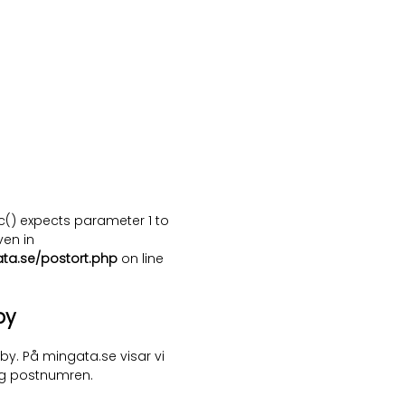
c() expects parameter 1 to
ven in
ata.se/postort.php
on line
by
by. På mingata.se visar vi
ng postnumren.