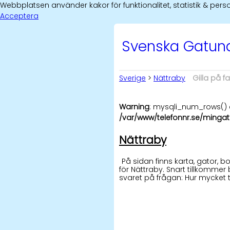
Webbplatsen använder kakor för funktionalitet, statistik & p
Acceptera
Svenska Gatu
Sverige
>
Nättraby
Gilla på 
Warning
: mysqli_num_rows() e
/var/www/telefonnr.se/mingat
Nättraby
På sidan finns karta, gator,
för Nättraby. Snart tillkommer 
svaret på frågan: Hur mycket 