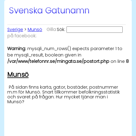
Svenska Gatunamn
Sverige
>
Munsö
Gilla
Sök:
på facebook:
Warning
: mysqli_num_rows() expects parameter 1 to
be mysqli_result, boolean given in
/var/www/telefonnr.se/mingata.se/postort.php
on line
8
Munsö
På sidan finns karta, gator, bostäder, postnummer
m.m för Munsö. Snart tillkommer befolkningsstatistik
och svaret på frågan: Hur mycket tjänar man i
Munsö?