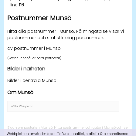
line
116
Postnummer Munsö
Hitta alla postnummer i Munsö. På mingata.se visar vi
postnummer och statistik kring postnumren.
av postnummer i Munsö:
(Resten innehåller bara postboxar)
Bilder i närheten
Bilder i centrala Munsö
Om Munsö
Källa: Wikipedia
Sidan om postorten Munsö. Hitta postnummer och gator i Munsö och se
Webbplatsen använder kakor för funktionalitet, statistik & personaliserad
på en karta var Munsö ligger i Sverige.