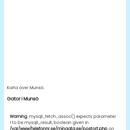
Karta över Munsö.
Gator i Munsö
Warning
: mysqli_fetch_assoc() expects parameter
1 to be mysqli_result, boolean given in
/var/www/telefonnr.se/mingata.se/postort.php
on