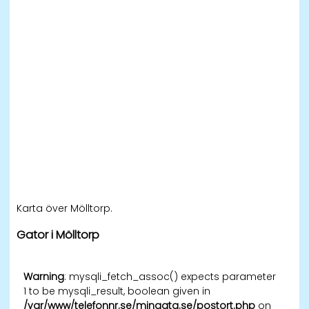
Karta över Mölltorp.
Gator i Mölltorp
Warning
: mysqli_fetch_assoc() expects parameter
1 to be mysqli_result, boolean given in
/var/www/telefonnr.se/mingata.se/postort.php
on