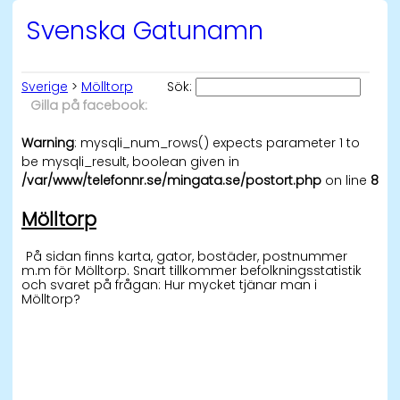
Svenska Gatunamn
Sverige
>
Mölltorp
Sök:
Gilla på facebook:
Warning
: mysqli_num_rows() expects parameter 1 to
be mysqli_result, boolean given in
/var/www/telefonnr.se/mingata.se/postort.php
on line
8
Mölltorp
På sidan finns karta, gator, bostäder, postnummer
m.m för Mölltorp. Snart tillkommer befolkningsstatistik
och svaret på frågan: Hur mycket tjänar man i
Mölltorp?