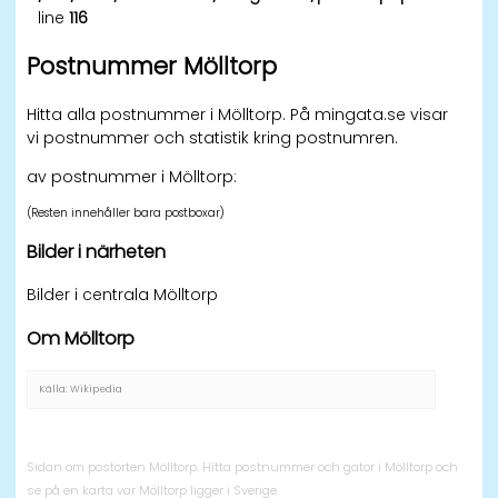
line
116
Postnummer Mölltorp
Hitta alla postnummer i Mölltorp. På mingata.se visar
vi postnummer och statistik kring postnumren.
av postnummer i Mölltorp:
(Resten innehåller bara postboxar)
Bilder i närheten
Bilder i centrala Mölltorp
Om Mölltorp
Källa: Wikipedia
Sidan om postorten Mölltorp. Hitta postnummer och gator i Mölltorp och
se på en karta var Mölltorp ligger i Sverige.