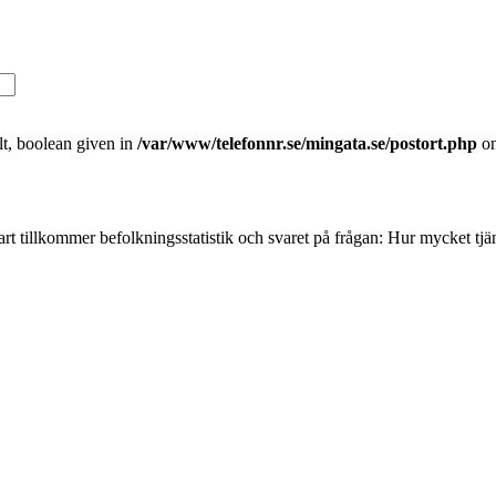
t, boolean given in
/var/www/telefonnr.se/mingata.se/postort.php
on
rt tillkommer befolkningsstatistik och svaret på frågan: Hur mycket tj