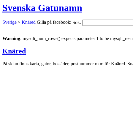
Svenska Gatunamn
Sverige
>
Knäred
Gilla på facebook:
Sök:
Warning
: mysqli_num_rows() expects parameter 1 to be mysqli_resul
Knäred
På sidan finns karta, gator, bostäder, postnummer m.m för Knäred. Sna