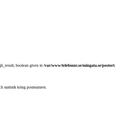
li_result, boolean given in
/var/www/telefonnr.se/mingata.se/postor
h statistik kring postnumren.