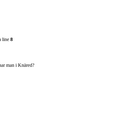
 line
8
änar man i Knäred?