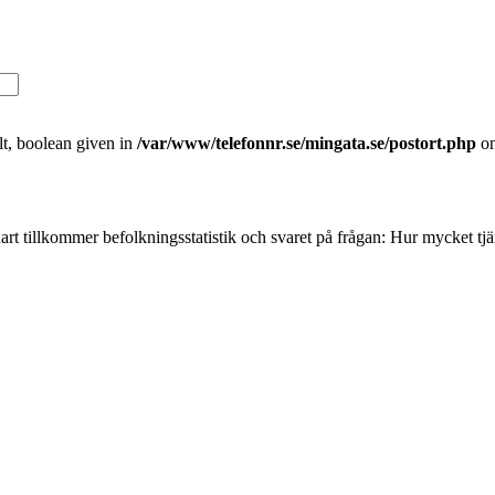
t, boolean given in
/var/www/telefonnr.se/mingata.se/postort.php
on
art tillkommer befolkningsstatistik och svaret på frågan: Hur mycket tj