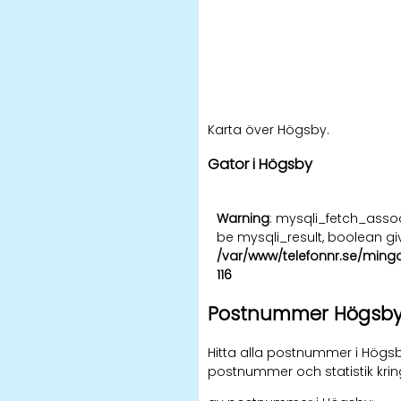
Karta över Högsby.
Gator i Högsby
Warning
: mysqli_fetch_asso
be mysqli_result, boolean gi
/var/www/telefonnr.se/ming
116
Postnummer Högsb
Hitta alla postnummer i Högsb
postnummer och statistik kri