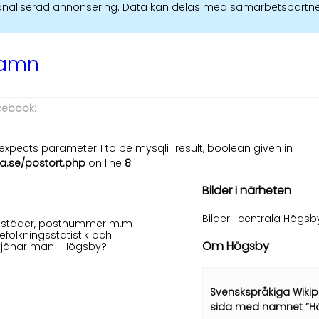
ersonaliserad annonsering. Data kan delas med samarbetspartne
namn
acebook:
xpects parameter 1 to be mysqli_result, boolean given in
a.se/postort.php
on line
8
Bilder i närheten
Bilder i centrala Högsb
 bostäder, postnummer m.m
efolkningsstatistik och
Om Högsby
 tjänar man i Högsby?
Svenskspråkiga Wikip
sida med namnet ”H