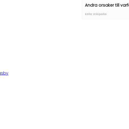
Andra orsaker till va
Källa: Wikipedia
gsby