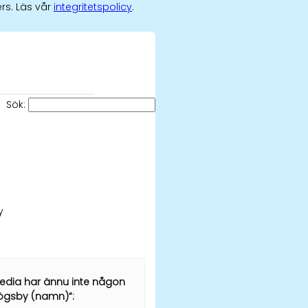
rs. Läs vår
integritetspolicy
.
Sök:
y
edia har ännu inte någon
ögsby (namn)”: