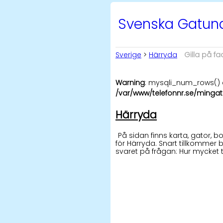
Svenska Gatu
Sverige
>
Härryda
Gilla på f
Warning
: mysqli_num_rows() e
/var/www/telefonnr.se/mingat
Härryda
På sidan finns karta, gator,
för Härryda. Snart tillkommer b
svaret på frågan: Hur mycket 