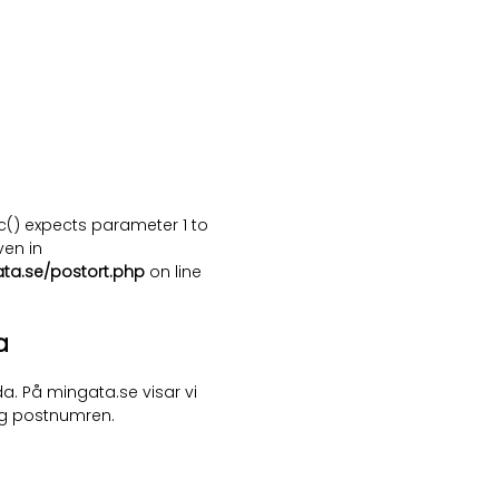
c() expects parameter 1 to
ven in
ata.se/postort.php
on line
a
a. På mingata.se visar vi
ng postnumren.