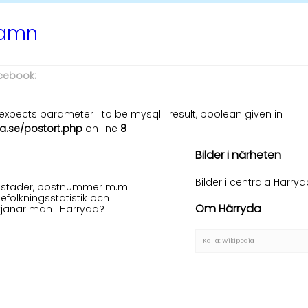
namn
acebook:
xpects parameter 1 to be mysqli_result, boolean given in
a.se/postort.php
on line
8
Bilder i närheten
Bilder i centrala Härry
 bostäder, postnummer m.m
efolkningsstatistik och
Om Härryda
tjänar man i Härryda?
Källa: Wikipedia