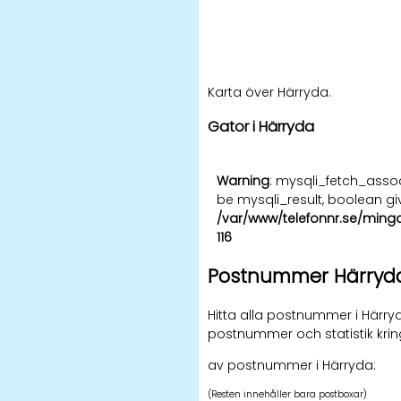
Karta över Härryda.
Gator i Härryda
Warning
: mysqli_fetch_asso
be mysqli_result, boolean gi
/var/www/telefonnr.se/ming
116
Postnummer Härryd
Hitta alla postnummer i Härryd
postnummer och statistik kri
av postnummer i Härryda:
(Resten innehåller bara postboxar)