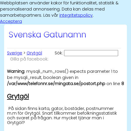
Webbplatsen använder kakor för funktionalitet, statistik &
personaliserad annonsering. Data kan delas med
samarbetspartners. Läs vår
integritetspolicy
.
Acceptera
Svenska Gatunamn
Sverige
>
Grytgöl
Sök:
Gilla på facebook:
Warning
: mysqli_num_rows() expects parameter 1 to
be mysqli_result, boolean given in
/var/www/telefonnr.se/mingata.se/postort.php
on line
8
Grytgöl
På sidan finns karta, gator, bostäder, postnummer
m.m för Grytgöl. Snart tillkommer befolkningsstatistik
och svaret på frågan: Hur mycket tjänar man i
Grytgöl?