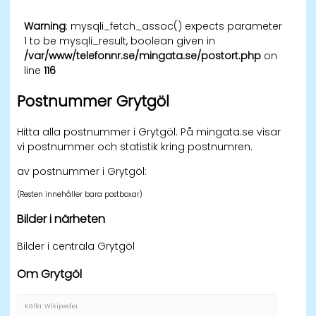
Warning
: mysqli_fetch_assoc() expects parameter
1 to be mysqli_result, boolean given in
/var/www/telefonnr.se/mingata.se/postort.php
on
line
116
Postnummer Grytgöl
Hitta alla postnummer i Grytgöl. På mingata.se visar
vi postnummer och statistik kring postnumren.
av postnummer i Grytgöl:
(Resten innehåller bara postboxar)
Bilder i närheten
Bilder i centrala Grytgöl
Om Grytgöl
Källa: Wikipedia