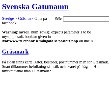
Svenska Gatunamn
Sverige
>
Gräsmark
Gilla på
Sök:
facebook:
Warning
: mysqli_num_rows() expects parameter 1 to be
mysqli_result, boolean given in
/var/www/telefonnr.se/mingata.se/postort.php
on line
8
Gräsmark
På sidan finns karta, gator, bostäder, postnummer m.m för Gräsmark.
Snart tillkommer befolkningsstatistik och svaret på frågan: Hur
mycket tjänar man i Gräsmark?