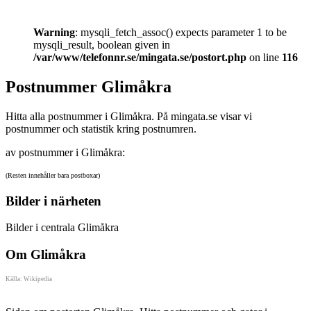
Warning
: mysqli_fetch_assoc() expects parameter 1 to be
mysqli_result, boolean given in
/var/www/telefonnr.se/mingata.se/postort.php
on line
116
Postnummer Glimåkra
Hitta alla postnummer i Glimåkra. På mingata.se visar vi
postnummer och statistik kring postnumren.
av postnummer i Glimåkra:
(Resten innehåller bara postboxar)
Bilder i närheten
Bilder i centrala Glimåkra
Om Glimåkra
Källa: Wikipedia