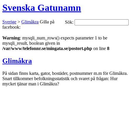
Svenska Gatunamn
Sverige
>
Glimåkra
Gilla på
Sök:
facebook:
Warning
: mysqli_num_rows() expects parameter 1 to be
mysqli_result, boolean given in
/var/www/telefonnr.se/mingata.se/postort.php
on line
8
Glimåkra
På sidan finns karta, gator, bostäder, postnummer m.m för Glimåkra.
Snart tillkommer befolkningsstatistik och svaret på frågan: Hur
mycket tjänar man i Glimåkra?