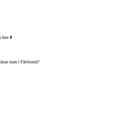
 line
8
tjänar man i Fårösund?