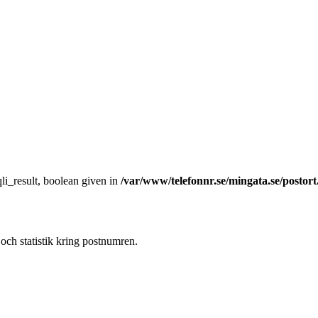
li_result, boolean given in
/var/www/telefonnr.se/mingata.se/postor
och statistik kring postnumren.