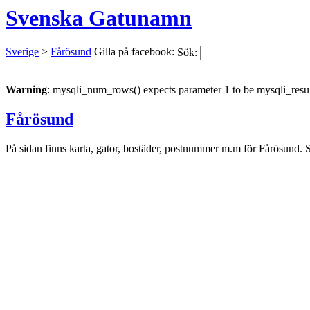
Svenska Gatunamn
Sverige
>
Fårösund
Gilla på facebook:
Sök:
Warning
: mysqli_num_rows() expects parameter 1 to be mysqli_resul
Fårösund
På sidan finns karta, gator, bostäder, postnummer m.m för Fårösund. S