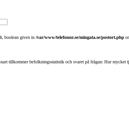
t, boolean given in
/var/www/telefonnr.se/mingata.se/postort.php
on
nart tillkommer befolkningsstatistik och svaret på frågan: Hur mycket 