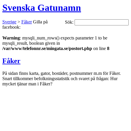
Svenska Gatunamn
Sverige
>
Fåker
Gilla på
Sök:
facebook:
Warning
: mysqli_num_rows() expects parameter 1 to be
mysqli_result, boolean given in
/var/www/telefonnr.se/mingata.se/postort.php
on line
8
Fåker
På sidan finns karta, gator, bostäder, postnummer m.m för Fåker.
Snart tillkommer befolkningsstatistik och svaret på frågan: Hur
mycket tjänar man i Fåker?