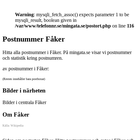
Warning
: mysqli_fetch_assoc() expects parameter 1 to be
mysqli_result, boolean given in
/var/www/telefonnr.se/mingata.se/postort.php
on line
116
Postnummer Fåker
Hitta alla postnummer i Fåker. På mingata.se visar vi postnummer
och statistik kring postnumren.
av postnummer i Fåker:
(Resten innehåller bara postboxar)
Bilder i närheten
Bilder i centrala Fåker
Om Fåker
Källa: Wikipedia