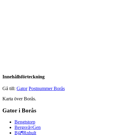
Innehållsförteckning
Gå till:
Gator
Postnummer Borås
Karta över Borås.
Gator i Borås
Bengtstorp
Bergsvã¤Gen
Bjã¶Rnhult