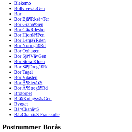
Blekemo
Bollvivevã¤Gen
Bor
Bor Bjã¶Rksã¤Ter
Bor Granã¥Sen
Bor Gã¤Rdesbo
Bor Hjortlã¶Pen
Bor Lergã¥Rden
Bor Norregã¥Rd
Bor Oxhagen
Bor Sjã¶Vã¤Gen
Bor Stora Kloen
Bor Sã¶Dregã¥Rd
Bor Tagel
Bor Vitasten
Bor Ã¶Sterã¥S
Bor Ã¶Stregã¥Rd
Brotorpet
Brã¥Kningsvã¤Gen
Bygget
Bã¤Ckanã¤S
Bã¤Ckanã¤S Franskulle
Postnummer Borås