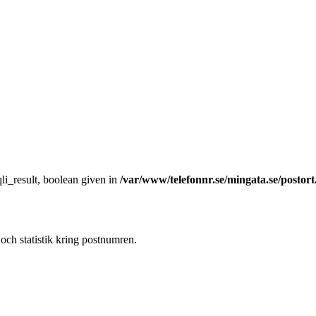
li_result, boolean given in
/var/www/telefonnr.se/mingata.se/postor
och statistik kring postnumren.