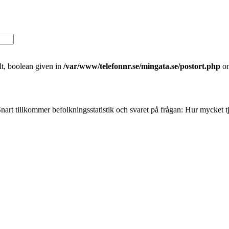
t, boolean given in
/var/www/telefonnr.se/mingata.se/postort.php
on
nart tillkommer befolkningsstatistik och svaret på frågan: Hur mycket 