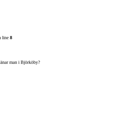
 line
8
tjänar man i Björköby?