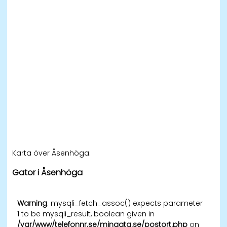
Karta över Åsenhöga.
Gator i Åsenhöga
Warning
: mysqli_fetch_assoc() expects parameter
1 to be mysqli_result, boolean given in
/var/www/telefonnr.se/mingata.se/postort.php
on