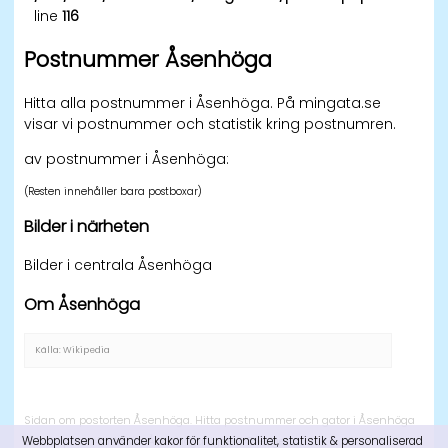
line
116
Postnummer Åsenhöga
Hitta alla postnummer i Åsenhöga. På mingata.se
visar vi postnummer och statistik kring postnumren.
av postnummer i Åsenhöga:
(Resten innehåller bara postboxar)
Bilder i närheten
Bilder i centrala Åsenhöga
Om Åsenhöga
Källa: Wikipedia
Sidan om postorten Åsenhöga. Hitta postnummer och gator i Åsenhöga
Webbplatsen använder kakor för funktionalitet, statistik & personaliserad
och se på en karta var Åsenhöga ligger i Sverige.