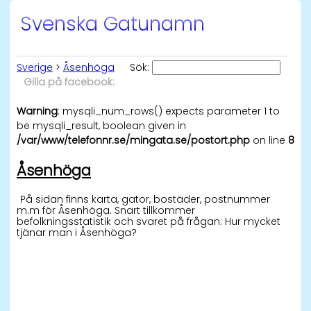
Svenska Gatunamn
Sverige
>
Åsenhöga
Sök:
Gilla på facebook:
Warning
: mysqli_num_rows() expects parameter 1 to
be mysqli_result, boolean given in
/var/www/telefonnr.se/mingata.se/postort.php
on line
8
Åsenhöga
På sidan finns karta, gator, bostäder, postnummer
m.m för Åsenhöga. Snart tillkommer
befolkningsstatistik och svaret på frågan: Hur mycket
tjänar man i Åsenhöga?