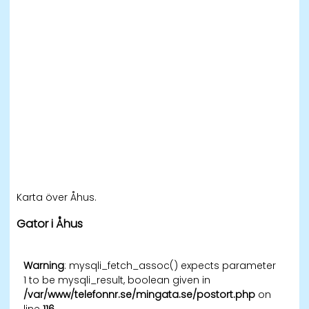
Karta över Åhus.
Gator i Åhus
Warning
: mysqli_fetch_assoc() expects parameter
1 to be mysqli_result, boolean given in
/var/www/telefonnr.se/mingata.se/postort.php
on
line
116