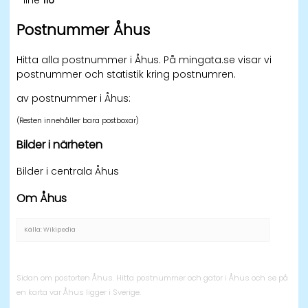
Postnummer Åhus
Hitta alla postnummer i Åhus. På mingata.se visar vi
postnummer och statistik kring postnumren.
av postnummer i Åhus:
(Resten innehåller bara postboxar)
Bilder i närheten
Bilder i centrala Åhus
Om Åhus
Källa: Wikipedia
Sidan om postorten Åhus. Hitta postnummer och gator i Åhus och se på
en karta var Åhus ligger i Sverige.