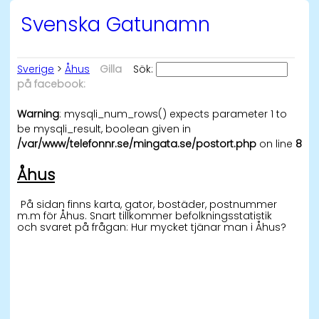
Svenska Gatunamn
Sverige
>
Åhus
Gilla
Sök:
på facebook:
Warning
: mysqli_num_rows() expects parameter 1 to
be mysqli_result, boolean given in
/var/www/telefonnr.se/mingata.se/postort.php
on line
8
Åhus
På sidan finns karta, gator, bostäder, postnummer
m.m för Åhus. Snart tillkommer befolkningsstatistik
och svaret på frågan: Hur mycket tjänar man i Åhus?